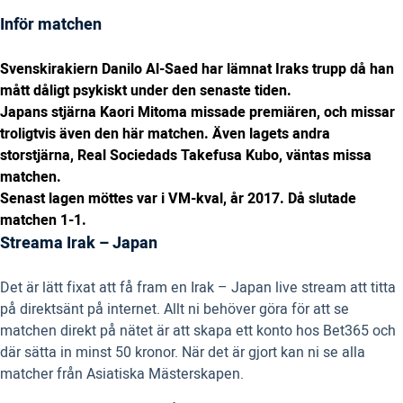
Inför matchen
Svenskirakiern Danilo Al-Saed har lämnat Iraks trupp då han
mått dåligt psykiskt under den senaste tiden.
Japans stjärna Kaori Mitoma missade premiären, och missar
troligtvis även den här matchen. Även lagets andra
storstjärna, Real Sociedads Takefusa Kubo, väntas missa
matchen.
Senast lagen möttes var i VM-kval, år 2017. Då slutade
matchen 1-1.
Streama Irak – Japan
Det är lätt fixat att få fram en Irak – Japan live stream att titta
på direktsänt på internet. Allt ni behöver göra för att se
matchen direkt på nätet är att skapa ett konto hos Bet365 och
där sätta in minst 50 kronor. När det är gjort kan ni se alla
matcher från Asiatiska Mästerskapen.