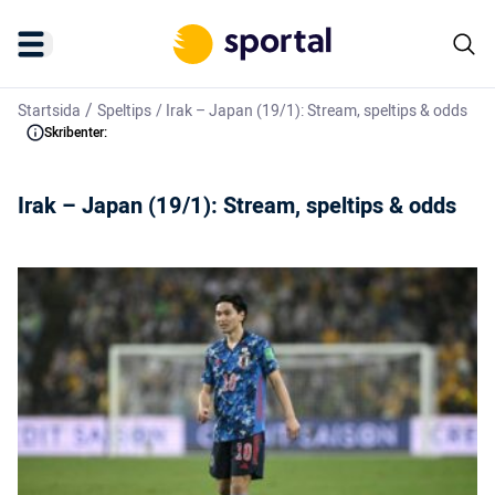
/
Startsida
Speltips
/
Irak – Japan (19/1): Stream, speltips & odds
Skribenter:
Irak – Japan (19/1): Stream, speltips & odds