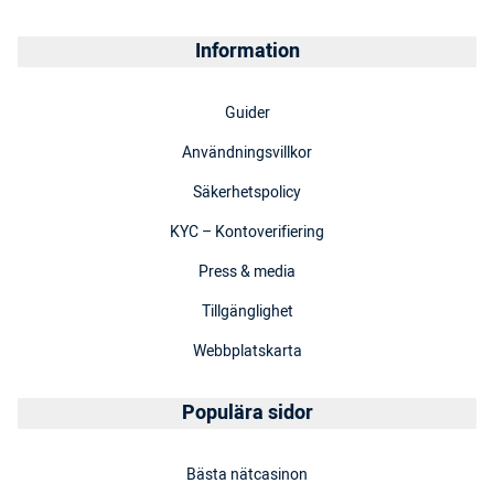
Information
Guider
Användningsvillkor
Säkerhetspolicy
KYC – Kontoverifiering
Press & media
Tillgänglighet
Webbplatskarta
Populära sidor
Bästa nätcasinon