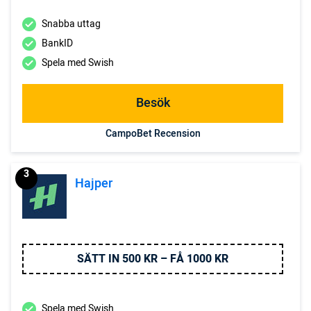
Snabba uttag
BankID
Spela med Swish
Besök
CampoBet Recension
3
Hajper
SÄTT IN 500 KR – FÅ 1000 KR
Spela med Swish