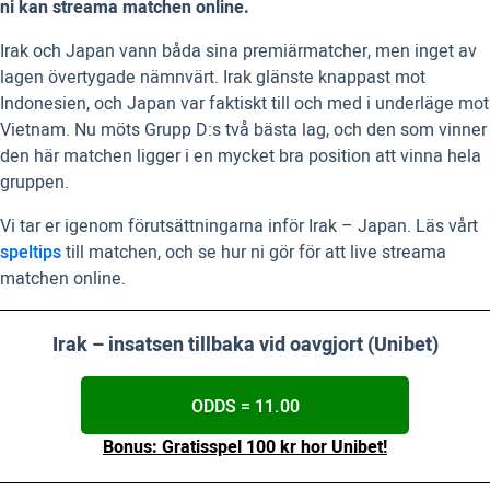
ni kan streama matchen online.
Irak och Japan vann båda sina premiärmatcher, men inget av
lagen övertygade nämnvärt. Irak glänste knappast mot
Indonesien, och Japan var faktiskt till och med i underläge mot
Vietnam. Nu möts Grupp D:s två bästa lag, och den som vinner
den här matchen ligger i en mycket bra position att vinna hela
gruppen.
Vi tar er igenom förutsättningarna inför Irak – Japan. Läs vårt
speltips
till matchen, och se hur ni gör för att live streama
matchen online.
Irak – insatsen tillbaka vid oavgjort (Unibet)
ODDS = 11.00
Bonus: Gratisspel 100 kr hor Unibet!