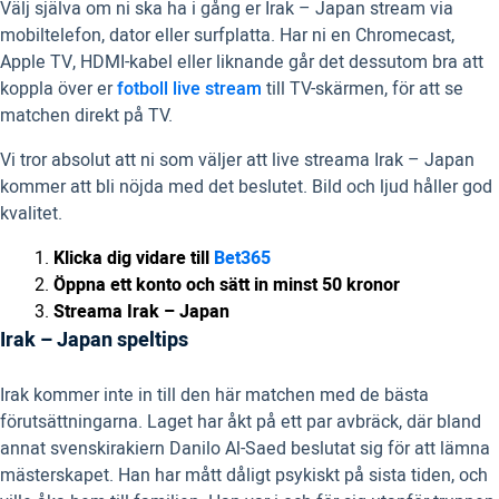
Välj själva om ni ska ha i gång er Irak – Japan stream via
mobiltelefon, dator eller surfplatta. Har ni en Chromecast,
Apple TV, HDMI-kabel eller liknande går det dessutom bra att
koppla över er
fotboll live stream
till TV-skärmen, för att se
matchen direkt på TV.
Vi tror absolut att ni som väljer att live streama Irak – Japan
kommer att bli nöjda med det beslutet. Bild och ljud håller god
kvalitet.
Klicka dig vidare till
Bet365
Öppna ett konto och sätt in minst 50 kronor
Streama Irak – Japan
Irak – Japan speltips
Irak kommer inte in till den här matchen med de bästa
förutsättningarna. Laget har åkt på ett par avbräck, där bland
annat svenskirakiern Danilo Al-Saed beslutat sig för att lämna
mästerskapet. Han har mått dåligt psykiskt på sista tiden, och