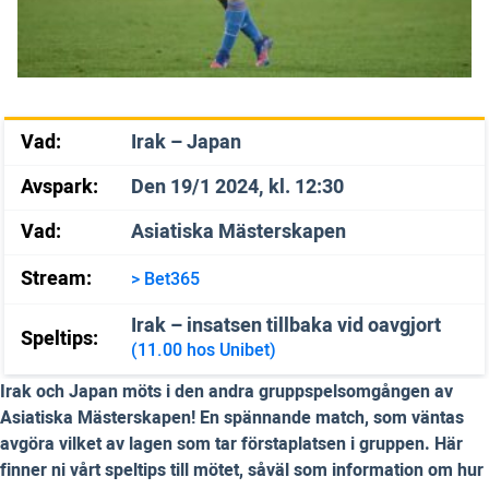
Vad:
Irak – Japan
Avspark:
Den 19/1 2024, kl. 12:30
Vad:
Asiatiska Mästerskapen
Stream:
> Bet365
Irak – insatsen tillbaka vid oavgjort
Speltips:
(11.00 hos Unibet)
Irak och Japan möts i den andra gruppspelsomgången av
Asiatiska Mästerskapen! En spännande match, som väntas
avgöra vilket av lagen som tar förstaplatsen i gruppen. Här
finner ni vårt speltips till mötet, såväl som information om hur