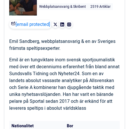
Webbplatsansvarig & Skribent
2519 Artiklar
[email protected]
Emil Sandberg, webbplatsansvarig & en av Sveriges
främsta speltipsexperter.
Emil är en tungviktare inom svensk sportjournalistik
med över ett decenniums erfarenhet från bland annat
Sundsvalls Tidning och Nyheter24. Som en av
landets absolut vassaste analytiker på Allsvenskan
och Serie A kombinerar han djupgående taktik med
unika nyhetsavslöjanden. Han har varit en bärande
pelare på Sportal sedan 2017 och är erkänd för att
leverera speltips i absolut världsklass
Nationalitet
Bor