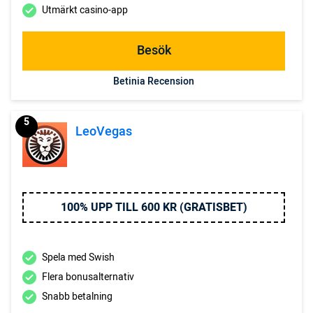
Utmärkt casino-app
Besök
Betinia Recension
5
LeoVegas
100% UPP TILL 600 KR (GRATISBET)
Spela med Swish
Flera bonusalternativ
Snabb betalning