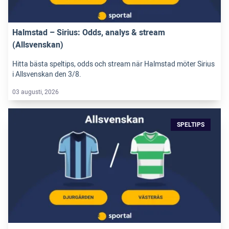
Halmstad – Sirius: Odds, analys & stream
(Allsvenskan)
Hitta bästa speltips, odds och stream när Halmstad möter Sirius
i Allsvenskan den 3/8.
03 augusti, 2026
SPELTIPS