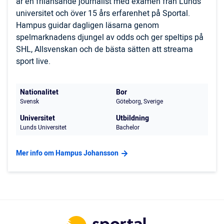
är en frilansande journalist med examen från Lunds
universitet och över 15 års erfarenhet på Sportal.
Hampus guidar dagligen läsarna genom
spelmarknadens djungel av odds och ger speltips på
SHL, Allsvenskan och de bästa sätten att streama
sport live.
Nationalitet
Bor
Svensk
Göteborg, Sverige
Universitet
Utbildning
Lunds Universitet
Bachelor
Mer info om Hampus Johansson