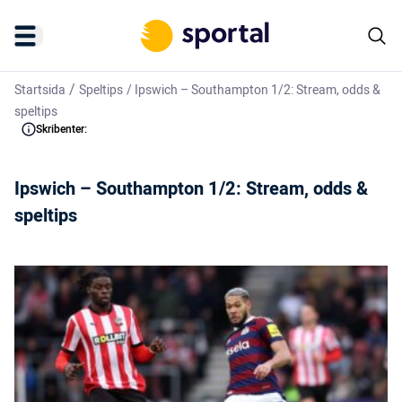
/
Startsida
Speltips
/
Ipswich – Southampton 1/2: Stream, odds &
speltips
Skribenter:
Ipswich – Southampton 1/2: Stream, odds &
speltips