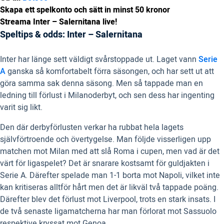
Skapa ett spelkonto och sätt in minst 50 kronor
Streama Inter – Salernitana live!
Speltips & odds: Inter – Salernitana
Inter har länge sett väldigt svårstoppade ut. Laget vann
Serie
A
ganska så komfortabelt förra säsongen, och har sett ut att
göra samma sak denna säsong. Men så tappade man en
ledning till förlust i Milanoderbyt, och sen dess har ingenting
varit sig likt.
Den där derbyförlusten verkar ha rubbat hela lagets
självförtroende och övertygelse. Man följde visserligen upp
matchen mot Milan med att slå Roma i cupen, men vad är det
värt för ligaspelet? Det är snarare kostsamt för guldjakten i
Serie A. Därefter spelade man 1-1 borta mot Napoli, vilket inte
kan kritiseras alltför hårt men det är likväl två tappade poäng.
Därefter blev det förlust mot Liverpool, trots en stark insats. I
de två senaste ligamatcherna har man förlorat mot Sassuolo
respektive kryssat mot Genoa.