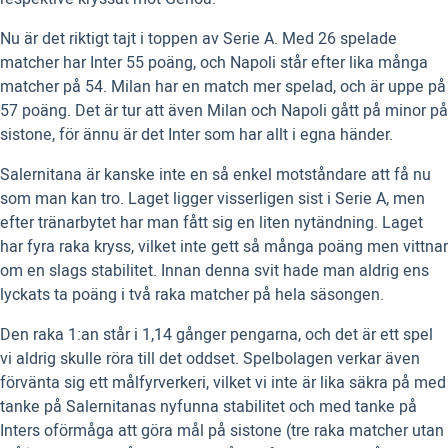
Nu är det riktigt tajt i toppen av Serie A. Med 26 spelade
matcher har Inter 55 poäng, och Napoli står efter lika många
matcher på 54. Milan har en match mer spelad, och är uppe på
57 poäng. Det är tur att även Milan och Napoli gått på minor på
sistone, för ännu är det Inter som har allt i egna händer.
Salernitana är kanske inte en så enkel motståndare att få nu
som man kan tro. Laget ligger visserligen sist i Serie A, men
efter tränarbytet har man fått sig en liten nytändning. Laget
har fyra raka kryss, vilket inte gett så många poäng men vittnar
om en slags stabilitet. Innan denna svit hade man aldrig ens
lyckats ta poäng i två raka matcher på hela säsongen.
Den raka 1:an står i 1,14 gånger pengarna, och det är ett spel
vi aldrig skulle röra till det oddset. Spelbolagen verkar även
förvänta sig ett målfyrverkeri, vilket vi inte är lika säkra på med
tanke på Salernitanas nyfunna stabilitet och med tanke på
Inters oförmåga att göra mål på sistone (tre raka matcher utan