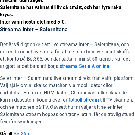
matcher utan seger.
Salernitana har vaknat till liv så smått, och har fyra raka
kryss.
Inter vann höstmötet med 5-0.
Streama Inter – Salernitana
Det är väldigt enkelt att live streama Inter – Salernitana, och
det enda ni behöver göra för att se matchen live är att skaffa
ett konto på Bet365, och där sätta in minst 50 kronor. När det
är gjort är det bara att börja
streama Serie A online
.
Se er Inter – Salernitana live stream direkt från valfri plattform.
Välj själv om ni ska se matchen via mobil, dator eller
surfplatta. Har ni en HDMI-kabel, Chromecast eller liknande
kan ni dessutom koppla över er
fotboll stream
till TV-skärmen,
och se matchen på TV. Oavsett hur ni väljer att se er Inter –
Salernitana stream hoppas och tror vi att ni får en trevlig stund
framför sändningen.
Gå till
Bet365