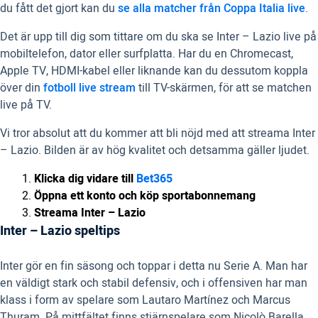
du fått det gjort kan du
se alla matcher från Coppa Italia live
.
Det är upp till dig som tittare om du ska se Inter – Lazio live på
mobiltelefon, dator eller surfplatta. Har du en Chromecast,
Apple TV, HDMI-kabel eller liknande kan du dessutom koppla
över din
fotboll live stream
till TV-skärmen, för att se matchen
live på TV.
Vi tror absolut att du kommer att bli nöjd med att streama Inter
– Lazio. Bilden är av hög kvalitet och detsamma gäller ljudet.
Klicka dig vidare till
Bet365
Öppna ett konto och köp sportabonnemang
Streama Inter – Lazio
Inter – Lazio speltips
Inter gör en fin säsong och toppar i detta nu Serie A. Man har
en väldigt stark och stabil defensiv, och i offensiven har man
klass i form av spelare som Lautaro Martínez och Marcus
Thuram. På mittfältet finns stjärnspelare som Nicolò Barella