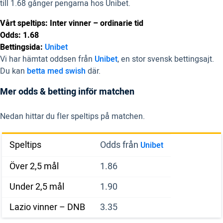
till 1.68 gånger pengarna hos Unibet.
Vårt speltips: Inter vinner – ordinarie tid
Odds: 1.68
Bettingsida:
Unibet
Vi har hämtat oddsen från
Unibet
, en stor svensk bettingsajt.
Du kan
betta med swish
där.
Mer odds & betting inför matchen
Nedan hittar du fler speltips på matchen.
Speltips
Odds från
Unibet
Över 2,5 mål
1.86
Under 2,5 mål
1.90
Lazio vinner – DNB
3.35