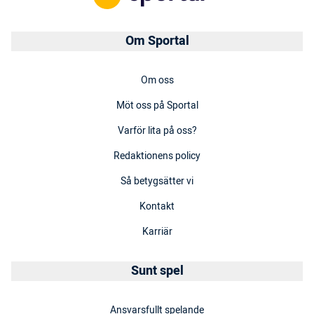
Om Sportal
Om oss
Möt oss på Sportal
Varför lita på oss?
Redaktionens policy
Så betygsätter vi
Kontakt
Karriär
Sunt spel
Ansvarsfullt spelande