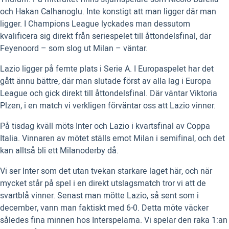
och Hakan Calhanoglu. Inte konstigt att man ligger där man
ligger. I Champions League lyckades man dessutom
kvalificera sig direkt från seriespelet till åttondelsfinal, där
Feyenoord – som slog ut Milan – väntar.
Lazio ligger på femte plats i Serie A. I Europaspelet har det
gått ännu bättre, där man slutade först av alla lag i Europa
League och gick direkt till åttondelsfinal. Där väntar Viktoria
Plzen, i en match vi verkligen förväntar oss att Lazio vinner.
På tisdag kväll möts Inter och Lazio i kvartsfinal av Coppa
Italia. Vinnaren av mötet ställs emot Milan i semifinal, och det
kan alltså bli ett Milanoderby då.
Vi ser Inter som det utan tvekan starkare laget här, och när
mycket står på spel i en direkt utslagsmatch tror vi att de
svartblå vinner. Senast man mötte Lazio, så sent som i
december, vann man faktiskt med 6-0. Detta möte väcker
således fina minnen hos Interspelarna. Vi spelar den raka 1:an