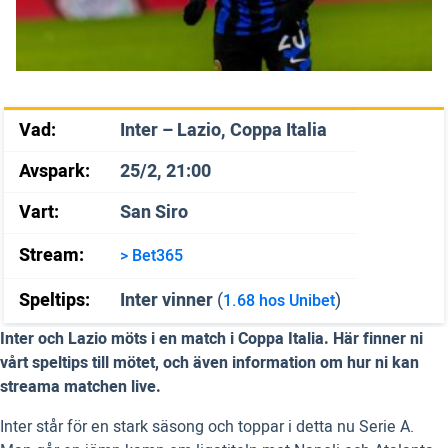
Vad:
Inter – Lazio, Coppa Italia
Avspark:
25/2, 21:00
Vart:
San Siro
Stream:
> Bet365
Speltips:
Inter vinner
(
)
1.68 hos Unibet
Inter och Lazio möts i en match i Coppa Italia. Här finner ni
vårt speltips till mötet, och även information om hur ni kan
streama matchen live.
Inter står för en stark säsong och toppar i detta nu Serie A.