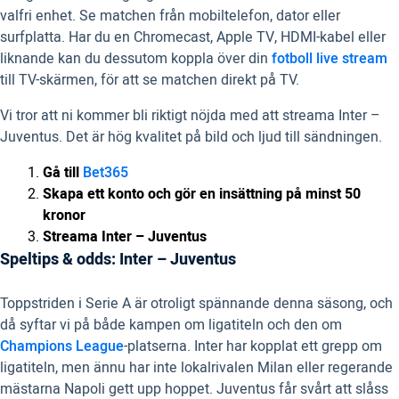
valfri enhet. Se matchen från mobiltelefon, dator eller
surfplatta. Har du en Chromecast, Apple TV, HDMI-kabel eller
liknande kan du dessutom koppla över din
fotboll live stream
till TV-skärmen, för att se matchen direkt på TV.
Vi tror att ni kommer bli riktigt nöjda med att streama Inter –
Juventus. Det är hög kvalitet på bild och ljud till sändningen.
Gå till
Bet365
Skapa ett konto och gör en insättning på minst 50
kronor
Streama Inter – Juventus
Speltips & odds: Inter – Juventus
Toppstriden i Serie A är otroligt spännande denna säsong, och
då syftar vi på både kampen om ligatiteln och den om
Champions League
-platserna. Inter har kopplat ett grepp om
ligatiteln, men ännu har inte lokalrivalen Milan eller regerande
mästarna Napoli gett upp hoppet. Juventus får svårt att slåss