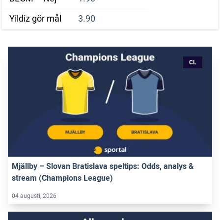
Yildiz gör mål
3.90
CL
Mjällby – Slovan Bratislava speltips: Odds, analys &
stream (Champions League)
04 augusti, 2026