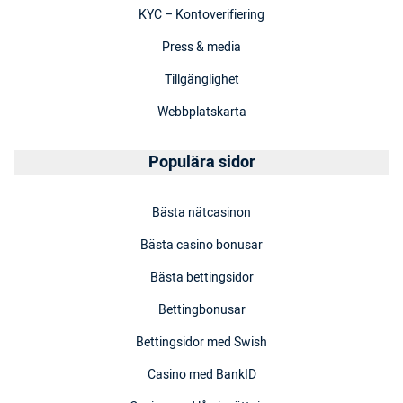
KYC – Kontoverifiering
Press & media
Tillgänglighet
Webbplatskarta
Populära sidor
Bästa nätcasinon
Bästa casino bonusar
Bästa bettingsidor
Bettingbonusar
Bettingsidor med Swish
Casino med BankID