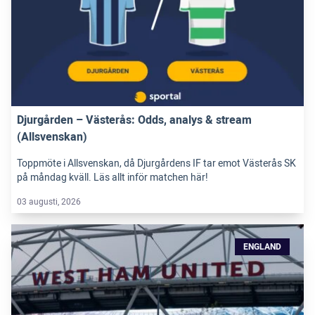
Djurgården – Västerås: Odds, analys & stream
(Allsvenskan)
Toppmöte i Allsvenskan, då Djurgårdens IF tar emot Västerås SK
på måndag kväll. Läs allt inför matchen här!
03 augusti, 2026
ENGLAND