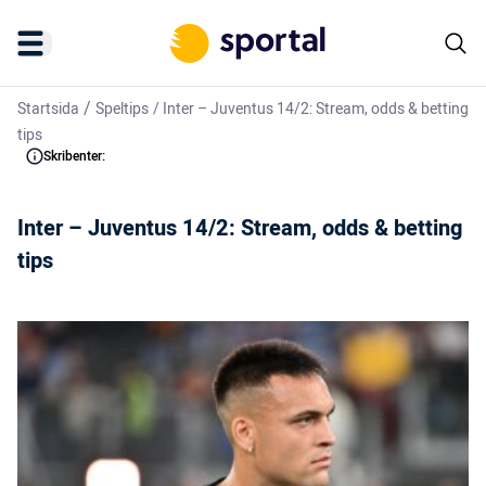
/
Startsida
Speltips
/
Inter – Juventus 14/2: Stream, odds & betting
tips
Skribenter:
Inter – Juventus 14/2: Stream, odds & betting
tips