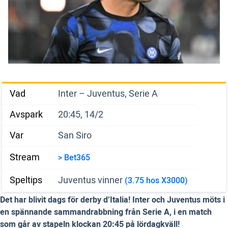
Vad
Inter – Juventus, Serie A
Avspark
20:45, 14/2
Var
San Siro
Stream
> Bet365
Speltips
Juventus vinner
(3.75 hos X3000)
Det har blivit dags för derby d’Italia! Inter och Juventus möts i
en spännande sammandrabbning från Serie A, i en match
som går av stapeln klockan 20:45 på lördagkväll!