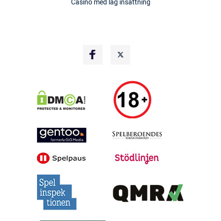
Casino med låg insättning