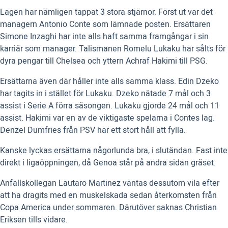
Lagen har nämligen tappat 3 stora stjärnor. Först ut var det
managern Antonio Conte som lämnade posten. Ersättaren
Simone Inzaghi har inte alls haft samma framgångar i sin
karriär som manager. Talismanen Romelu Lukaku har sålts för
dyra pengar till Chelsea och yttern Achraf Hakimi till PSG.
Ersättarna även där håller inte alls samma klass. Edin Dzeko
har tagits in i stället för Lukaku. Dzeko nätade 7 mål och 3
assist i Serie A förra säsongen. Lukaku gjorde 24 mål och 11
assist. Hakimi var en av de viktigaste spelarna i Contes lag.
Denzel Dumfries från PSV har ett stort håll att fylla.
Kanske lyckas ersättarna någorlunda bra, i slutändan. Fast inte
direkt i ligaöppningen, då Genoa står på andra sidan gräset.
Anfallskollegan Lautaro Martinez väntas dessutom vila efter
att ha dragits med en muskelskada sedan återkomsten från
Copa America under sommaren. Därutöver saknas Christian
Eriksen tills vidare.