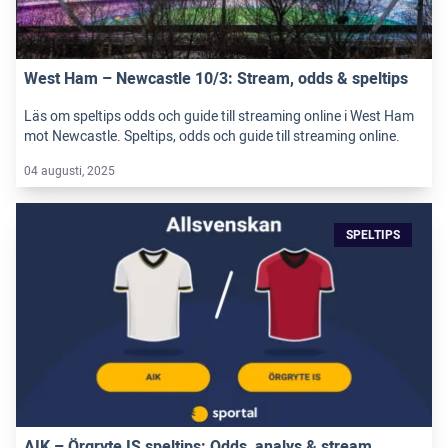
West Ham – Newcastle 10/3: Stream, odds & speltips
Läs om speltips odds och guide till streaming online i West Ham
mot Newcastle. Speltips, odds och guide till streaming online.
04 augusti, 2025
SPELTIPS
AIK – Örgryte IS speltips: Odds, analys & stream