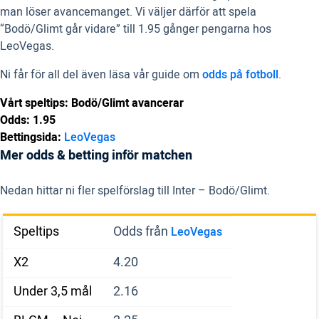
man löser avancemanget. Vi väljer därför att spela
“Bodö/Glimt går vidare” till 1.95 gånger pengarna hos
LeoVegas.
Ni får för all del även läsa vår guide om
odds på fotboll
.
Vårt speltips: Bodö/Glimt avancerar
Odds: 1.95
Bettingsida:
LeoVegas
Mer odds & betting inför matchen
Nedan hittar ni fler spelförslag till Inter – Bodö/Glimt.
Speltips
Odds från
LeoVegas
X2
4.20
Under 3,5 mål
2.16