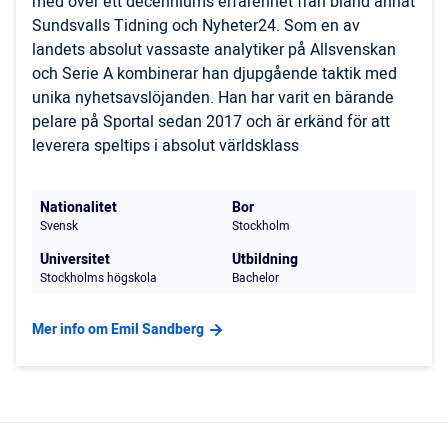
med över ett decenniums erfarenhet från bland annat
Sundsvalls Tidning och Nyheter24. Som en av
landets absolut vassaste analytiker på Allsvenskan
och Serie A kombinerar han djupgående taktik med
unika nyhetsavslöjanden. Han har varit en bärande
pelare på Sportal sedan 2017 och är erkänd för att
leverera speltips i absolut världsklass
Nationalitet
Bor
Svensk
Stockholm
Universitet
Utbildning
Stockholms högskola
Bachelor
Mer info om Emil Sandberg