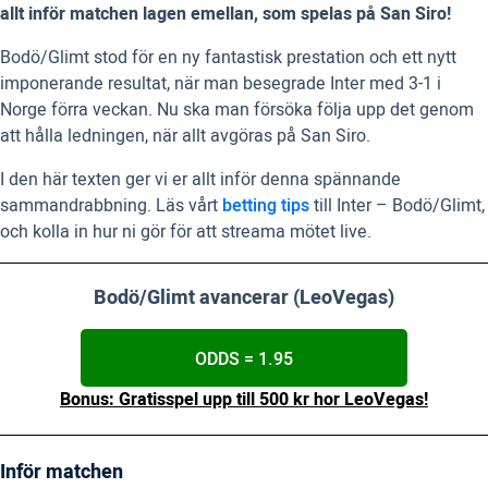
allt inför matchen lagen emellan, som spelas på San Siro!
Bodö/Glimt stod för en ny fantastisk prestation och ett nytt
imponerande resultat, när man besegrade Inter med 3-1 i
Norge förra veckan. Nu ska man försöka följa upp det genom
att hålla ledningen, när allt avgöras på San Siro.
I den här texten ger vi er allt inför denna spännande
sammandrabbning. Läs vårt
betting tips
till Inter – Bodö/Glimt,
och kolla in hur ni gör för att streama mötet live.
Bodö/Glimt avancerar (LeoVegas)
ODDS = 1.95
Bonus: Gratisspel upp till 500 kr hor LeoVegas!
Inför matchen