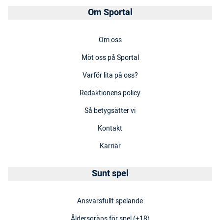
Om Sportal
Om oss
Möt oss på Sportal
Varför lita på oss?
Redaktionens policy
Så betygsätter vi
Kontakt
Karriär
Sunt spel
Ansvarsfullt spelande
Åldersgräns för spel (+18)