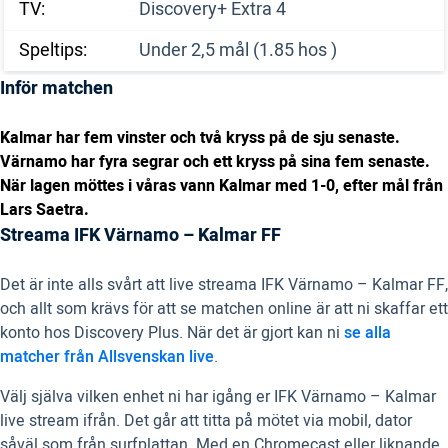
TV:
Discovery+ Extra 4
Speltips:
Under 2,5 mål (1.85 hos )
Inför matchen
Kalmar har fem vinster och två kryss på de sju senaste.
Värnamo har fyra segrar och ett kryss på sina fem senaste.
När lagen möttes i våras vann Kalmar med 1-0, efter mål från
Lars Saetra.
Streama IFK Värnamo – Kalmar FF
Det är inte alls svårt att live streama IFK Värnamo – Kalmar FF,
och allt som krävs för att se matchen online är att ni skaffar ett
konto hos Discovery Plus. När det är gjort kan ni
se alla
matcher från Allsvenskan live
.
Välj själva vilken enhet ni har igång er IFK Värnamo – Kalmar
live stream ifrån. Det går att titta på mötet via mobil, dator
såväl som från surfplattan. Med en Chromecast eller liknande