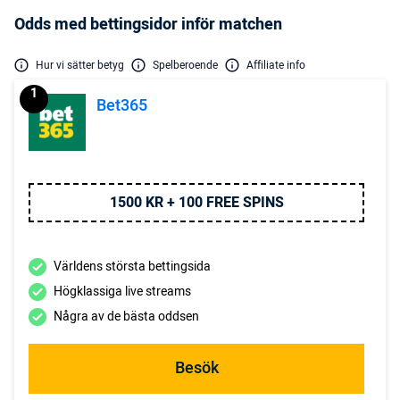
Odds med bettingsidor inför matchen
Hur vi sätter betyg
Spelberoende
Affiliate info
1
Bet365
1500 KR + 100 FREE SPINS
Världens största bettingsida
Högklassiga live streams
Några av de bästa oddsen
Besök