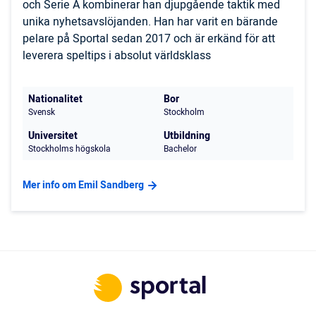
och Serie A kombinerar han djupgående taktik med
unika nyhetsavslöjanden. Han har varit en bärande
pelare på Sportal sedan 2017 och är erkänd för att
leverera speltips i absolut världsklass
Nationalitet
Bor
Svensk
Stockholm
Universitet
Utbildning
Stockholms högskola
Bachelor
Mer info om Emil Sandberg