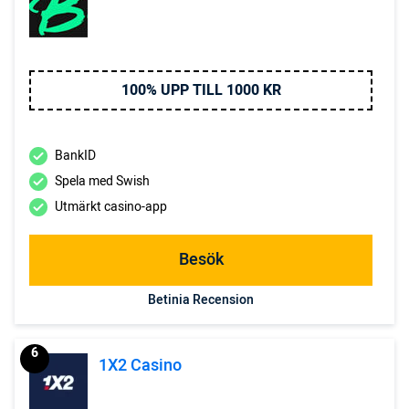
100% UPP TILL 1000 KR
BankID
Spela med Swish
Utmärkt casino-app
Besök
Betinia Recension
6
1X2 Casino