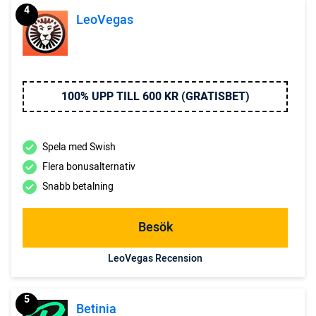
4
LeoVegas
100% UPP TILL 600 KR (GRATISBET)
Spela med Swish
Flera bonusalternativ
Snabb betalning
Besök
LeoVegas Recension
5
Betinia