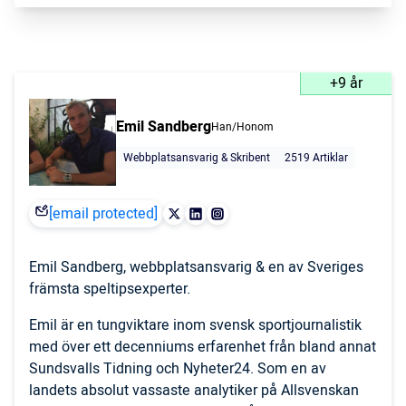
+9 år
Emil Sandberg
Han/Honom
Webbplatsansvarig & Skribent
2519 Artiklar
[email protected]
Emil Sandberg, webbplatsansvarig & en av Sveriges
främsta speltipsexperter.
Emil är en tungviktare inom svensk sportjournalistik
med över ett decenniums erfarenhet från bland annat
Sundsvalls Tidning och Nyheter24. Som en av
landets absolut vassaste analytiker på Allsvenskan