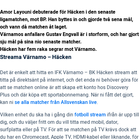
Amor Layouni debuterade för Häcken i den senaste
ligamatchen, mot BP. Han byttes in och gjorde två sena mål,
och vann då matchen åt laget.
Värnamos anfallare Gustav Engvall är i storform, och har gjort
sju mål på sina nio senaste matcher.
Häcken har fem raka segrar mot Värnamo.
Streama Värnamo – Häcken
Det är enkelt att hitta en IFK Värnamo – BK Häcken stream att
titta på direktsänt på internet, och det enda ni behöver göra för
att se matchen online är att skapa ett konto hos Discovery
Plus och där köpa ett sportabonnemang. När ni fått det gjort,
kan ni
se alla matcher från Allsvenskan live
.
Vilken enhet du ska ha i gång din
fotboll stream
ifrån är upp till
dig, och du väljer fritt om du vill titta med mobil, dator,
surfplatta eller på TV. För att se matchen på TV krävs dock att
du har en Chromecast, Apple TV, HDMI-kabel eller liknande, för