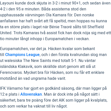
Layouni kunde dock skjuta in 3-2 i minut 90+1, och sedan även
4-2 i den 95:e minuten. Båda assisterna stod den
upphaussade värvningen Ola Kamara för. Den norske
anfallaren har haft svårt att få speltid, men hoppas nu kunna
ta en större plats i laget när Bénie Traoré sålts till Sheffield
United. Trots Kamaras två assist fick han dock nöja sig med ett
tio minuter långt inhopp i Europamatchen i veckan.
Europamatchen, var det ja. Häcken kvalar som bekant
till
Champions League
, och i den första kvalrundan slog man
ut walesiska The New Saints med totalt 5-1. Nu väntar
isländska Klaksvik, som skrällde stort genom att slå ut
Ferencvaros. Mycket bra för Häcken, som nu får ett enklare
motstånd än vad ungrarna hade varit.
IFK Värnamo har gjort en godkänd säsong, där man ligger på
12:e plats i
Allsvenskan
. Man är dock inte på något sätt i
säkerhet, bara tre poäng före det AIK som ligger på kvalplats,
och som verkar ha vaknat till liv något.