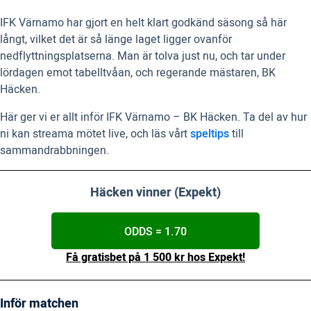
IFK Värnamo har gjort en helt klart godkänd säsong så här
långt, vilket det är så länge laget ligger ovanför
nedflyttningsplatserna. Man är tolva just nu, och tar under
lördagen emot tabelltvåan, och regerande mästaren, BK
Häcken.
Här ger vi er allt inför IFK Värnamo – BK Häcken. Ta del av hur
ni kan streama mötet live, och läs vårt
speltips
till
sammandrabbningen.
Häcken vinner (Expekt)
ODDS = 1.70
Få gratisbet på 1 500 kr hos Expekt!
Inför matchen