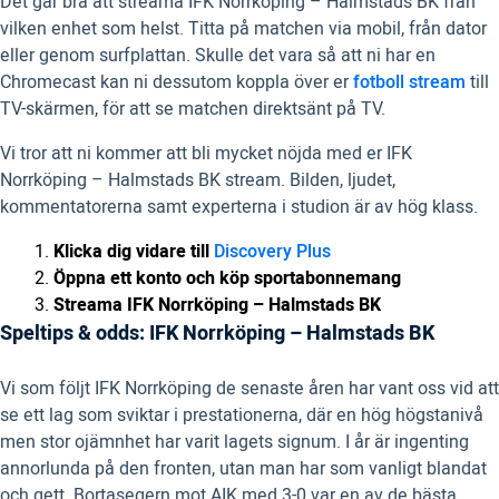
Det går bra att streama IFK Norrköping – Halmstads BK från
vilken enhet som helst. Titta på matchen via mobil, från dator
eller genom surfplattan. Skulle det vara så att ni har en
Chromecast kan ni dessutom koppla över er
fotboll stream
till
TV-skärmen, för att se matchen direktsänt på TV.
Vi tror att ni kommer att bli mycket nöjda med er IFK
Norrköping – Halmstads BK stream. Bilden, ljudet,
kommentatorerna samt experterna i studion är av hög klass.
Klicka dig vidare till
Discovery Plus
Öppna ett konto och köp sportabonnemang
Streama IFK Norrköping – Halmstads BK
Speltips & odds: IFK Norrköping – Halmstads BK
Vi som följt IFK Norrköping de senaste åren har vant oss vid att
se ett lag som sviktar i prestationerna, där en hög högstanivå
men stor ojämnhet har varit lagets signum. I år är ingenting
annorlunda på den fronten, utan man har som vanligt blandat
och gett. Bortasegern mot AIK med 3-0 var en av de bästa