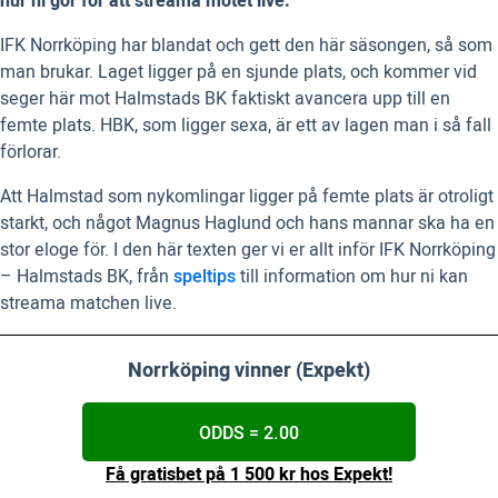
hur ni gör för att streama mötet live.
IFK Norrköping har blandat och gett den här säsongen, så som
man brukar. Laget ligger på en sjunde plats, och kommer vid
seger här mot Halmstads BK faktiskt avancera upp till en
femte plats. HBK, som ligger sexa, är ett av lagen man i så fall
förlorar.
Att Halmstad som nykomlingar ligger på femte plats är otroligt
starkt, och något Magnus Haglund och hans mannar ska ha en
stor eloge för. I den här texten ger vi er allt inför IFK Norrköping
– Halmstads BK, från
speltips
till information om hur ni kan
streama matchen live.
Norrköping vinner (Expekt)
ODDS = 2.00
Få gratisbet på 1 500 kr hos Expekt!