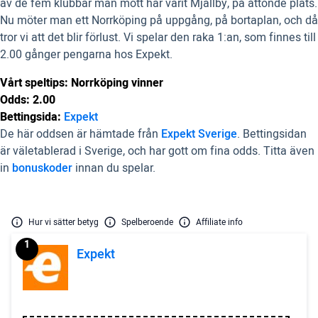
av de fem klubbar man mött har varit Mjällby, på åttonde plats.
Nu möter man ett Norrköping på uppgång, på bortaplan, och då
tror vi att det blir förlust. Vi spelar den raka 1:an, som finnes till
2.00 gånger pengarna hos Expekt.
Vårt speltips: Norrköping vinner
Odds: 2.00
Bettingsida:
Expekt
De här oddsen är hämtade från
Expekt Sverige
. Bettingsidan
är väletablerad i Sverige, och har gott om fina odds. Titta även
in
bonuskoder
innan du spelar.
Hur vi sätter betyg
Spelberoende
Affiliate info
1
Expekt