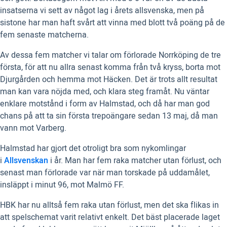
insatserna vi sett av något lag i årets allsvenska, men på
sistone har man haft svårt att vinna med blott två poäng på de
fem senaste matcherna.
Av dessa fem matcher vi talar om förlorade Norrköping de tre
första, för att nu allra senast komma från två kryss, borta mot
Djurgården och hemma mot Häcken. Det är trots allt resultat
man kan vara nöjda med, och klara steg framåt. Nu väntar
enklare motstånd i form av Halmstad, och då har man god
chans på att ta sin första trepoängare sedan 13 maj, då man
vann mot Varberg.
Halmstad har gjort det otroligt bra som nykomlingar
i
Allsvenskan
i år. Man har fem raka matcher utan förlust, och
senast man förlorade var när man torskade på uddamålet,
insläppt i minut 96, mot Malmö FF.
HBK har nu alltså fem raka utan förlust, men det ska flikas in
att spelschemat varit relativt enkelt. Det bäst placerade laget