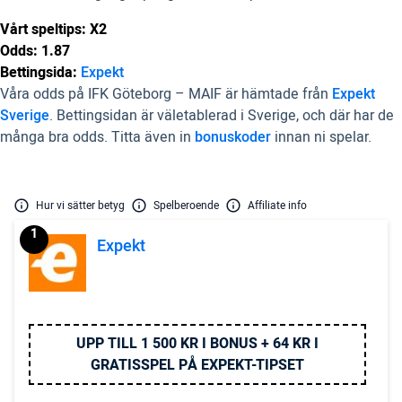
Vårt speltips: X2
Odds: 1.87
Bettingsida:
Expekt
Våra odds på IFK Göteborg – MAIF är hämtade från
Expekt
Sverige
. Bettingsidan är väletablerad i Sverige, och där har de
många bra odds. Titta även in
bonuskoder
innan ni spelar.
Hur vi sätter betyg
Spelberoende
Affiliate info
1
Expekt
UPP TILL 1 500 KR I BONUS + 64 KR I
GRATISSPEL PÅ EXPEKT-TIPSET