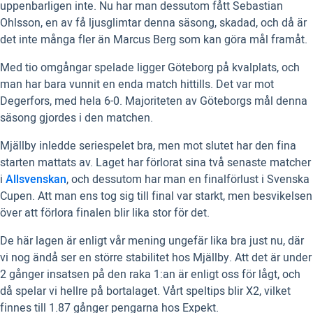
uppenbarligen inte. Nu har man dessutom fått Sebastian
Ohlsson, en av få ljusglimtar denna säsong, skadad, och då är
det inte många fler än Marcus Berg som kan göra mål framåt.
Med tio omgångar spelade ligger Göteborg på kvalplats, och
man har bara vunnit en enda match hittills. Det var mot
Degerfors, med hela 6-0. Majoriteten av Göteborgs mål denna
säsong gjordes i den matchen.
Mjällby inledde seriespelet bra, men mot slutet har den fina
starten mattats av. Laget har förlorat sina två senaste matcher
i
Allsvenskan
, och dessutom har man en finalförlust i Svenska
Cupen. Att man ens tog sig till final var starkt, men besvikelsen
över att förlora finalen blir lika stor för det.
De här lagen är enligt vår mening ungefär lika bra just nu, där
vi nog ändå ser en större stabilitet hos Mjällby. Att det är under
2 gånger insatsen på den raka 1:an är enligt oss för lågt, och
då spelar vi hellre på bortalaget. Vårt speltips blir X2, vilket
finnes till 1.87 gånger pengarna hos Expekt.