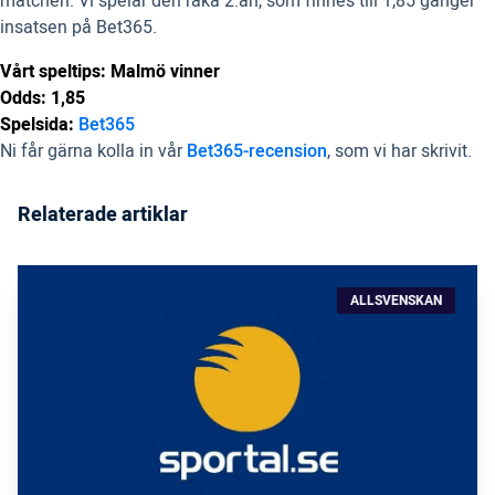
matchen. Vi spelar den raka 2:an, som finnes till 1,85 gånger
insatsen på Bet365.
Vårt speltips: Malmö vinner
Odds: 1,85
Spelsida:
Bet365
Ni får gärna kolla in vår
Bet365-recension
, som vi har skrivit.
Relaterade artiklar
ALLSVENSKAN