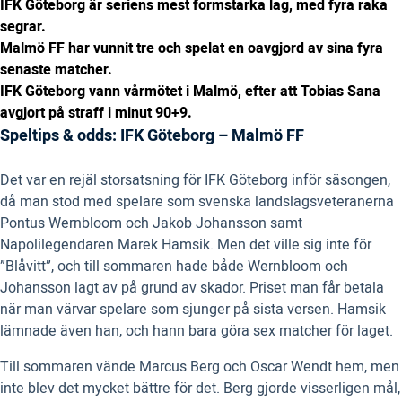
IFK Göteborg är seriens mest formstarka lag, med fyra raka
segrar.
Malmö FF har vunnit tre och spelat en oavgjord av sina fyra
senaste matcher.
IFK Göteborg vann vårmötet i Malmö, efter att Tobias Sana
avgjort på straff i minut 90+9.
Speltips & odds: IFK Göteborg – Malmö FF
Det var en rejäl storsatsning för IFK Göteborg inför säsongen,
då man stod med spelare som svenska landslagsveteranerna
Pontus Wernbloom och Jakob Johansson samt
Napolilegendaren Marek Hamsik. Men det ville sig inte för
”Blåvitt”, och till sommaren hade både Wernbloom och
Johansson lagt av på grund av skador. Priset man får betala
när man värvar spelare som sjunger på sista versen. Hamsik
lämnade även han, och hann bara göra sex matcher för laget.
Till sommaren vände Marcus Berg och Oscar Wendt hem, men
inte blev det mycket bättre för det. Berg gjorde visserligen mål,