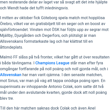
men resterande delar av laget var så svagt att det inte hjälpte
och Wendt hade det tufft inledningsvis.
I mitten av oktober fick Göteborg spela match mot hopplösa
Örebro, vilket var en gratisbiljett till en seger och en boost av
självförtroendet. Vinsten mot ÖSK har följts upp av segrar mot
Mjällby, Djurgården och Degerfors, och plötsligt är man
Allsvenskans formstarkaste lag och har klättrat till en
åttondeplats.
Malmö FF slåss på två fronter, vilket har gått ut över resultaten
i båda tävlingarna. I
Champions League
står man efter fyra
omgångar fortfarande på noll poäng och noll gjorda mål, och i
Allsvenskan
har man varit ojämna. I den senaste matchen,
mot Sirius, var man på väg att tappa onödiga poäng igen. En
superinsats av inhoppande Antonio Colak, som satte dit två
mål under den avslutande kvarten, gjorde dock att noll poäng
blev tre.
Till den här matchen saknas dock Colak och även Anel