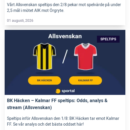
Vårt Allsvenskan speltips den 2/8 pekar mot spelvärde på under
2,5 mål i mötet AIK mot Örgryte.
01 augusti, 2026
SPELTIPS
BK Häcken – Kalmar FF speltips: Odds, analys &
stream (Allsvenskan)
Speltips inför Allsvenskan den 1/8: BK Häcken tar emot Kalmar
FF. Se vår analys och det bästa oddset här!