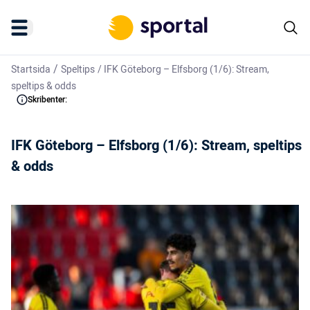
/
Startsida
Speltips
/
IFK Göteborg – Elfsborg (1/6): Stream,
speltips & odds
Skribenter:
IFK Göteborg – Elfsborg (1/6): Stream, speltips
& odds