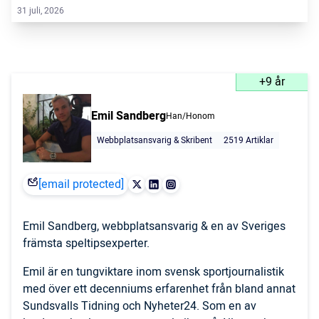
31 juli, 2026
+9 år
Emil Sandberg
Han/Honom
Webbplatsansvarig & Skribent
2519 Artiklar
[email protected]
Emil Sandberg, webbplatsansvarig & en av Sveriges
främsta speltipsexperter.
Emil är en tungviktare inom svensk sportjournalistik
med över ett decenniums erfarenhet från bland annat
Sundsvalls Tidning och Nyheter24. Som en av