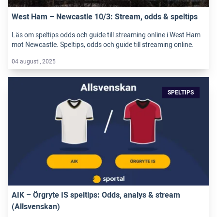
West Ham – Newcastle 10/3: Stream, odds & speltips
Läs om speltips odds och guide till streaming online i West Ham
mot Newcastle. Speltips, odds och guide till streaming online.
04 augusti, 2025
SPELTIPS
AIK – Örgryte IS speltips: Odds, analys & stream
(Allsvenskan)