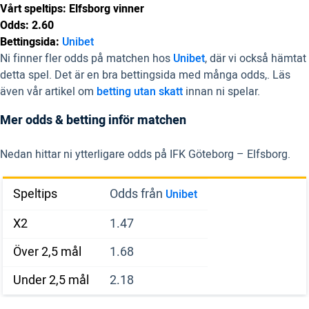
Vårt speltips: Elfsborg vinner
Odds: 2.60
Bettingsida:
Unibet
Ni finner fler odds på matchen hos
Unibet
, där vi också hämtat
detta spel. Det är en bra bettingsida med många odds,. Läs
även vår artikel om
betting utan skatt
innan ni spelar.
Mer odds & betting inför matchen
Nedan hittar ni ytterligare odds på IFK Göteborg – Elfsborg.
Speltips
Odds från
Unibet
X2
1.47
Över 2,5 mål
1.68
Under 2,5 mål
2.18