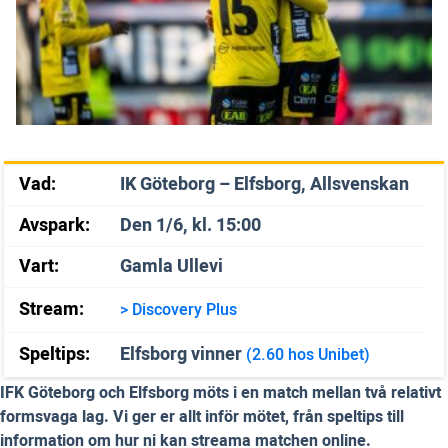
Vad:
IK Göteborg – Elfsborg, Allsvenskan
Avspark:
Den 1/6, kl. 15:00
Vart:
Gamla Ullevi
Stream:
> Discovery Plus
Speltips:
Elfsborg vinner
(2.60 hos Unibet)
IFK Göteborg och Elfsborg möts i en match mellan två relativt
formsvaga lag. Vi ger er allt inför mötet, från speltips till
information om hur ni kan streama matchen online.