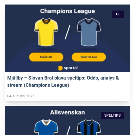
CL
Mjällby – Slovan Bratislava speltips: Odds, analys &
stream (Champions League)
04 augusti, 2026
SPELTIPS