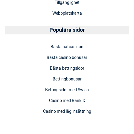
Tillgänglighet
Webbplatskarta
Populära sidor
Bästa nätcasinon
Bästa casino bonusar
Bästa bettingsidor
Bettingbonusar
Bettingsidor med Swish
Casino med BankID
Casino med låg insättning