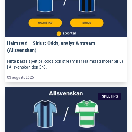
Halmstad – Sirius: Odds, analys & stream
(Allsvenskan)
Hitta bästa speltips, odds och stream när Halmstad möter Sirius
i Allsvenskan den 3/8.
03 augusti, 2026
SPELTIPS