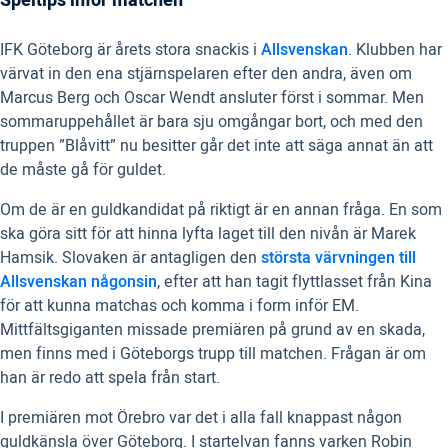
Speltips inför matchen
IFK Göteborg är årets stora snackis i
Allsvenskan
. Klubben har
värvat in den ena stjärnspelaren efter den andra, även om
Marcus Berg och Oscar Wendt ansluter först i sommar. Men
sommaruppehållet är bara sju omgångar bort, och med den
truppen ”Blåvitt” nu besitter går det inte att säga annat än att
de måste gå för guldet.
Om de är en guldkandidat på riktigt är en annan fråga. En som
ska göra sitt för att hinna lyfta laget till den nivån är Marek
Hamsik. Slovaken är antagligen den
största värvningen till
Allsvenskan någonsin
, efter att han tagit flyttlasset från Kina
för att kunna matchas och komma i form inför EM.
Mittfältsgiganten missade premiären på grund av en skada,
men finns med i Göteborgs trupp till matchen. Frågan är om
han är redo att spela från start.
I premiären mot Örebro var det i alla fall knappast någon
guldkänsla över Göteborg. I startelvan fanns varken Robin