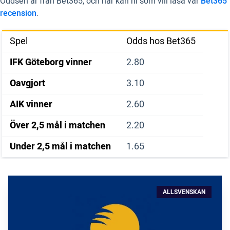
Oddsen är från Bet365, och här kan ni som vill läsa vår
Bet365
recension
.
Spel
Odds hos Bet365
IFK Göteborg vinner
2.80
Oavgjort
3.10
AIK vinner
2.60
Över 2,5 mål i matchen
2.20
Under 2,5 mål i matchen
1.65
ALLSVENSKAN