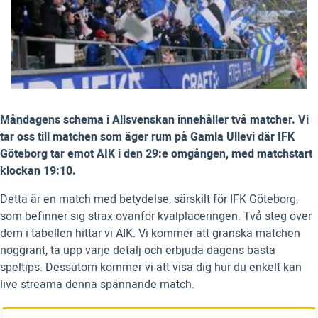
Måndagens schema i Allsvenskan innehåller två matcher. Vi
tar oss till matchen som äger rum på Gamla Ullevi där IFK
Göteborg tar emot AIK i den 29:e omgången, med matchstart
klockan 19:10.
Detta är en match med betydelse, särskilt för IFK Göteborg,
som befinner sig strax ovanför kvalplaceringen. Två steg över
dem i tabellen hittar vi AIK. Vi kommer att granska matchen
noggrant, ta upp varje detalj och erbjuda dagens bästa
speltips. Dessutom kommer vi att visa dig hur du enkelt kan
live streama denna spännande match.