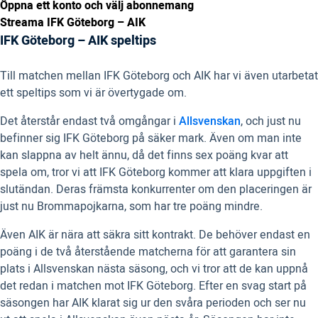
Öppna ett konto och välj abonnemang
Streama IFK Göteborg – AIK
IFK Göteborg – AIK speltips
Till matchen mellan IFK Göteborg och AIK har vi även utarbetat
ett speltips som vi är övertygade om.
Det återstår endast två omgångar i
Allsvenskan
, och just nu
befinner sig IFK Göteborg på säker mark. Även om man inte
kan slappna av helt ännu, då det finns sex poäng kvar att
spela om, tror vi att IFK Göteborg kommer att klara uppgiften i
slutändan. Deras främsta konkurrenter om den placeringen är
just nu Brommapojkarna, som har tre poäng mindre.
Även AIK är nära att säkra sitt kontrakt. De behöver endast en
poäng i de två återstående matcherna för att garantera sin
plats i Allsvenskan nästa säsong, och vi tror att de kan uppnå
det redan i matchen mot IFK Göteborg. Efter en svag start på
säsongen har AIK klarat sig ur den svåra perioden och ser nu