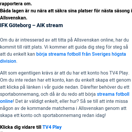
rapportera om.
Båda lagen är nu nära att säkra sina platser för nästa säsong i
Allsvenskan.
IFK Göteborg – AIK stream
Om du är intresserad av att titta på Allsvenskan online, har du
kommit till rätt plats. Vi kommer att guida dig steg för steg så
att du enkelt kan
börja streama fotboll från Sveriges högsta
division
.
Allt som egentligen krävs är att du har ett konto hos TV4 Play.
Om du inte redan har ett konto, kan du enkelt skapa ett genom
att klicka på länken i vår guide nedan. Därefter behöver du ett
sportabonnemang, och då är du redo att börja
streama fotboll
online
! Det är väldigt enkelt, eller hur? Så se till att inte missa
någon av de kommande matcherna i Allsvenskan genom att
skapa ett konto och sportabonnemang redan idag!
Klicka dig vidare till
TV4 Play