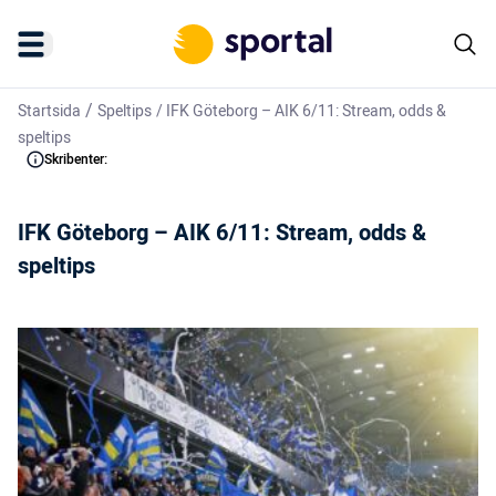
/
Startsida
Speltips
/
IFK Göteborg – AIK 6/11: Stream, odds &
speltips
Skribenter:
IFK Göteborg – AIK 6/11: Stream, odds &
speltips