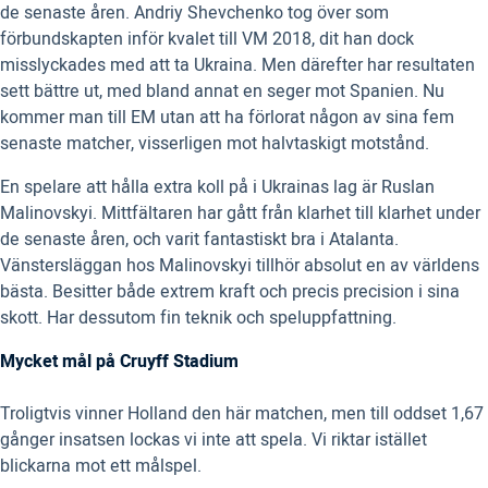
de senaste åren. Andriy Shevchenko tog över som
förbundskapten inför kvalet till VM 2018, dit han dock
misslyckades med att ta Ukraina. Men därefter har resultaten
sett bättre ut, med bland annat en seger mot Spanien. Nu
kommer man till EM utan att ha förlorat någon av sina fem
senaste matcher, visserligen mot halvtaskigt motstånd.
En spelare att hålla extra koll på i Ukrainas lag är Ruslan
Malinovskyi. Mittfältaren har gått från klarhet till klarhet under
de senaste åren, och varit fantastiskt bra i Atalanta.
Vänstersläggan hos Malinovskyi tillhör absolut en av världens
bästa. Besitter både extrem kraft och precis precision i sina
skott. Har dessutom fin teknik och speluppfattning.
Mycket mål på Cruyff Stadium
Troligtvis vinner Holland den här matchen, men till oddset 1,67
gånger insatsen lockas vi inte att spela. Vi riktar istället
blickarna mot ett målspel.