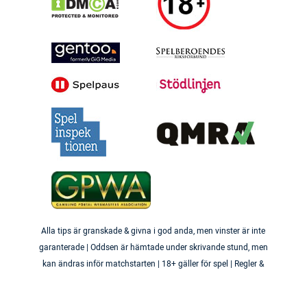
Alla tips är granskade & givna i god anda, men vinster är inte
garanterade | Oddsen är hämtade under skrivande stund, men
kan ändras inför matchstarten | 18+ gäller för spel | Regler &
villkor gäller | Ansvarsfullt spelande | Har du problem med att
du spelar för mycket? Besök
Stödlinjens hemsida
eller kontakta