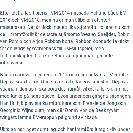
Efter att ha tagit brons i VM 2014 missade Holland både EM
2016 och VM 2018, men nu är man tillbaka i ett stort
mästerskap. Det är dock inte ett lika stjärntätt Holland nu som
då – framförallt är de stora stjärnorna Wesley Sneijder, Robin
van Persie och Arjen Robben borta. Robben öppnade faktiskt
för en landslagscomeback till EM-slutspelet, men
förbundskapten Frank de Boer var uppenbarligen inte
intresserad.
Någon som var med redan 2014 och som är kvar är Memphis
Depay, som har en klart större roll i dagens landslag. Depay är
stjärnan, den som ska göra det framåt, vilket faller sig rimligt
med tanke på hans succé i Lyon under den gångna säsongen.
Han får hjälp av starka mittfältare som Frenkie de Jong och
Georginio Wijnaldum, men där Donny van de Beek tyvärr
tvingats lämna EM-truppen på grund av skada.
Ukraina har inget dumt lag, och har framförallt tagit kliv under