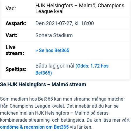
HJK Helsingfors – Malmö, Champions
Vad:
League kval
Avspark:
Den 2021-07-27, kl. 18:00
Vart:
Sonera Stadium
Live
> Se hos Bet365
stream:
Båda lag gör mål
(Odds: 1.72 hos
Speltips:
Bet365)
Se HJK Helsingfors – Malmö stream
Som medlem hos Bet365 kan man streama många matcher
från Champions League kvalet. Det innebär att du kan se
matchen mellan HJK Helsingfors – Malmö på deras
kombinerade streaming- och bettingsida. Du kan läsa mer vårt
omdöme & recension om Bet365
via länken.