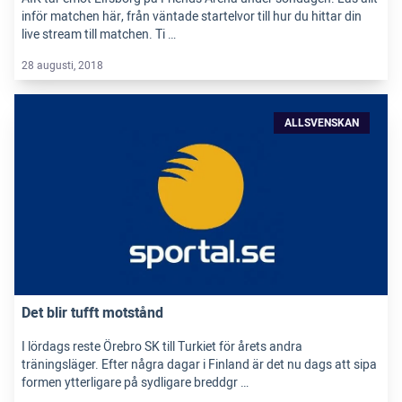
inför matchen här, från väntade startelvor till hur du hittar din
live stream till matchen. Ti …
28 augusti, 2018
ALLSVENSKAN
Det blir tufft motstånd
I lördags reste Örebro SK till Turkiet för årets andra
träningsläger. Efter några dagar i Finland är det nu dags att sipa
formen ytterligare på sydligare breddgr …