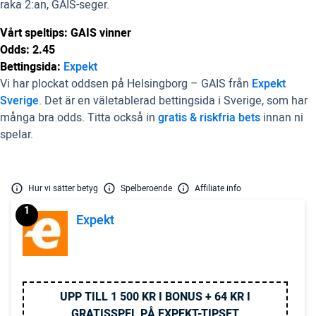
raka 2:an, GAIS-seger.
Vårt speltips: GAIS vinner
Odds: 2.45
Bettingsida:
Expekt
Vi har plockat oddsen på Helsingborg – GAIS från
Expekt
Sverige
. Det är en väletablerad bettingsida i Sverige, som har
många bra odds. Titta också in
gratis & riskfria bets
innan ni
spelar.
Hur vi sätter betyg
Spelberoende
Affiliate info
1
Expekt
UPP TILL 1 500 KR I BONUS + 64 KR I
GRATISSPEL PÅ EXPEKT-TIPSET