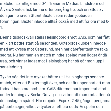
matcher, samtliga med 0-1. Tränarna Mattias Lindström och
Álvaro Santos fick lämna efter omgång tre, och ersattes av
den gamle räven Stuart Baxter, som redan jobbade i
föreningen. Baxter inledde alltså också med att förlora med 0-
1.
Denna tisdagskväll ställs Helsingborg emot GAIS, som har fått
en klart bättre start på säsongen. Göteborgsklubben inledde
med att kryssa mot Östersund, men har därefter tagit tre raka
segrar. Nu har man en match mindre spelad men ligger ändå
trea, och vinner laget mot Helsingborg här så går man upp i
serieledning.
Tyvärr såg det inte mycket bättre ut i Helsingborgs senaste
match, efter att Baxter tagit över, och det är uppenbart att man
fortsatt har stora problem. GAIS däremot har imponerat stort
under ledning av Bosko Orovic, och vi tror att man fortsätter på
det inslagna spåret. Här erbjuder Expekt 2.45 gånger pengarna
på bortaseger, vilket vi tycker är ett bra odds. Vi spelar den