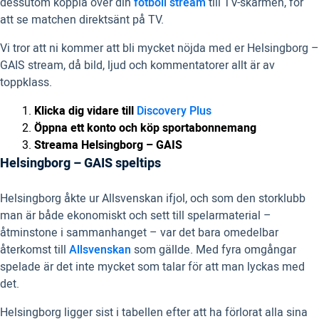
dessutom koppla över din
fotboll stream
till TV-skärmen, för
att se matchen direktsänt på TV.
Vi tror att ni kommer att bli mycket nöjda med er Helsingborg –
GAIS stream, då bild, ljud och kommentatorer allt är av
toppklass.
Klicka dig vidare till
Discovery Plus
Öppna ett konto och köp sportabonnemang
Streama Helsingborg – GAIS
Helsingborg – GAIS speltips
Helsingborg åkte ur Allsvenskan ifjol, och som den storklubb
man är både ekonomiskt och sett till spelarmaterial –
åtminstone i sammanhanget – var det bara omedelbar
återkomst till
Allsvenskan
som gällde. Med fyra omgångar
spelade är det inte mycket som talar för att man lyckas med
det.
Helsingborg ligger sist i tabellen efter att ha förlorat alla sina