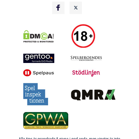
Alla tips är granskade & givna i god anda, men vinster är inte