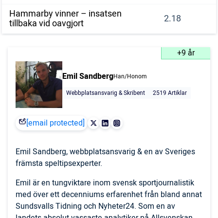
Hammarby vinner – insatsen
2.18
tillbaka vid oavgjort
+9 år
Emil Sandberg
Han/Honom
Webbplatsansvarig & Skribent
2519 Artiklar
[email protected]
Emil Sandberg, webbplatsansvarig & en av Sveriges
främsta speltipsexperter.
Emil är en tungviktare inom svensk sportjournalistik
med över ett decenniums erfarenhet från bland annat
Sundsvalls Tidning och Nyheter24. Som en av
landets absolut vassaste analytiker på Allsvenskan