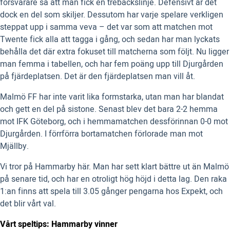
försvarare så att man fick en trebackslinje. Defensivt är det
dock en del som skiljer. Dessutom har varje spelare verkligen
steppat upp i samma veva – det var som att matchen mot
Twente fick alla att tagga i gång, och sedan har man lyckats
behålla det där extra fokuset till matcherna som följt. Nu ligger
man femma i tabellen, och har fem poäng upp till Djurgården
på fjärdeplatsen. Det är den fjärdeplatsen man vill åt.
Malmö FF har inte varit lika formstarka, utan man har blandat
och gett en del på sistone. Senast blev det bara 2-2 hemma
mot IFK Göteborg, och i hemmamatchen dessförinnan 0-0 mot
Djurgården. I förrförra bortamatchen förlorade man mot
Mjällby.
Vi tror på Hammarby här. Man har sett klart bättre ut än Malmö
på senare tid, och har en otroligt hög höjd i detta lag. Den raka
1:an finns att spela till 3.05 gånger pengarna hos Expekt, och
det blir vårt val.
Vårt speltips: Hammarby vinner