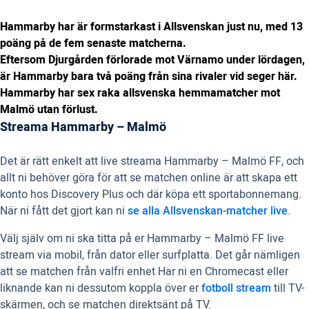
Hammarby har är formstarkast i Allsvenskan just nu, med 13
poäng på de fem senaste matcherna.
Eftersom Djurgården förlorade mot Värnamo under lördagen,
är Hammarby bara två poäng från sina rivaler vid seger här.
Hammarby har sex raka allsvenska hemmamatcher mot
Malmö utan förlust.
Streama Hammarby – Malmö
Det är rätt enkelt att live streama Hammarby – Malmö FF, och
allt ni behöver göra för att se matchen online är att skapa ett
konto hos Discovery Plus och där köpa ett sportabonnemang.
När ni fått det gjort kan ni
se alla Allsvenskan-matcher live
.
Välj själv om ni ska titta på er Hammarby – Malmö FF live
stream via mobil, från dator eller surfplatta. Det går nämligen
att se matchen från valfri enhet Har ni en Chromecast eller
liknande kan ni dessutom koppla över er
fotboll stream
till TV-
skärmen, och se matchen direktsänt på TV.