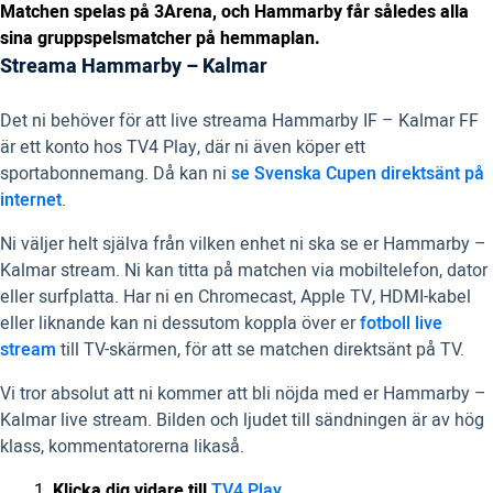
Matchen spelas på 3Arena, och Hammarby får således alla
sina gruppspelsmatcher på hemmaplan.
Streama Hammarby – Kalmar
Det ni behöver för att live streama Hammarby IF – Kalmar FF
är ett konto hos TV4 Play, där ni även köper ett
sportabonnemang. Då kan ni
se Svenska Cupen direktsänt på
internet
.
Ni väljer helt själva från vilken enhet ni ska se er Hammarby –
Kalmar stream. Ni kan titta på matchen via mobiltelefon, dator
eller surfplatta. Har ni en Chromecast, Apple TV, HDMI-kabel
eller liknande kan ni dessutom koppla över er
fotboll live
stream
till TV-skärmen, för att se matchen direktsänt på TV.
Vi tror absolut att ni kommer att bli nöjda med er Hammarby –
Kalmar live stream. Bilden och ljudet till sändningen är av hög
klass, kommentatorerna likaså.
Klicka dig vidare till
TV4 Play