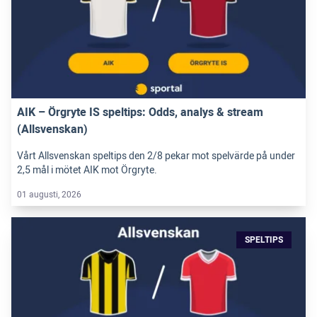
AIK – Örgryte IS speltips: Odds, analys & stream
(Allsvenskan)
Vårt Allsvenskan speltips den 2/8 pekar mot spelvärde på under
2,5 mål i mötet AIK mot Örgryte.
01 augusti, 2026
SPELTIPS