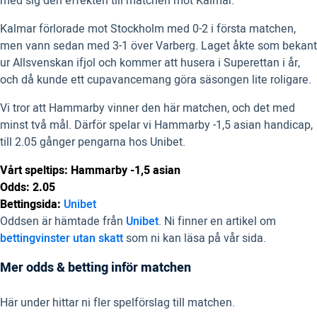
med sig den effekten till matchen mot Kalmar.
Kalmar förlorade mot Stockholm med 0-2 i första matchen,
men vann sedan med 3-1 över Varberg. Laget åkte som bekant
ur Allsvenskan ifjol och kommer att husera i Superettan i år,
och då kunde ett cupavancemang göra säsongen lite roligare.
Vi tror att Hammarby vinner den här matchen, och det med
minst två mål. Därför spelar vi Hammarby -1,5 asian handicap,
till 2.05 gånger pengarna hos Unibet.
Vårt speltips: Hammarby -1,5 asian
Odds: 2.05
Bettingsida:
Unibet
Oddsen är hämtade från
Unibet
. Ni finner en artikel om
bettingvinster utan skatt
som ni kan läsa på vår sida.
Mer odds & betting inför matchen
Här under hittar ni fler spelförslag till matchen.