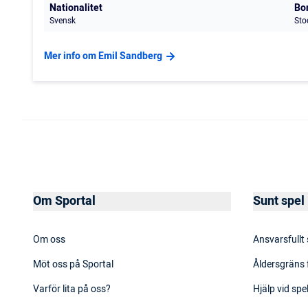
Nationalitet
Bo
Svensk
Sto
Mer info om Emil Sandberg
Om Sportal
Sunt spel
Om oss
Ansvarsfullt
Möt oss på Sportal
Åldersgräns 
Varför lita på oss?
Hjälp vid sp