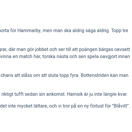
t borta för Hammarby, men man ska aldrig säga aldrig. Topp tre
, där man gör jobbet och ser till att poängen bärgas oavsett
 vinna en match här, torska nästa och sen spela oavgjort innan
 chans att slåss om att sluta topp fyra. Bottenstriden kan man
riktigt tufft sedan sin ankomst. Hamsik är ju inte längre kvar.
nte mycket lättare, och vi tror på en ny förlust för ”Blåvitt”.