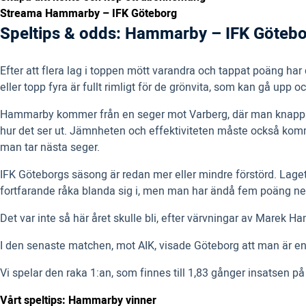
Streama Hammarby – IFK Göteborg
Speltips & odds: Hammarby – IFK Göteb
Efter att flera lag i toppen mött varandra och tappat poäng har
eller topp fyra är fullt rimligt för de grönvita, som kan gå upp 
Hammarby kommer från en seger mot Varberg, där man knappast 
hur det ser ut. Jämnheten och effektiviteten måste också komma
man tar nästa seger.
IFK Göteborgs säsong är redan mer eller mindre förstörd. Laget
fortfarande råka blanda sig i, men man har ändå fem poäng ne
Det var inte så här året skulle bli, efter värvningar av Marek H
I den senaste matchen, mot AIK, visade Göteborg att man är en b
Vi spelar den raka 1:an, som finnes till 1,83 gånger insatsen p
Vårt speltips: Hammarby vinner