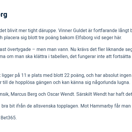
org
 det blivit mer tight däruppe. Vinner Guldet är fortfarande lång
och placera sig blott tre poäng bakom Elfsborg vid seger här.
övertygade – men man vann. Nu krävs det fler liknande segrar
 om man ska klättra i tabellen, det fungerar inte att fortsätta
 ligger på 11:e plats med blott 22 poäng, och har absolut ingen
r till de hopplösa gängen och kan känna sig någorlunda lugna.
amsik, Marcus Berg och Oscar Wendt. Särskilt Wendt har haft det 
ra bit ifrån de allsvenska topplagen. Mot Hammarby får man det i
å Bet365.