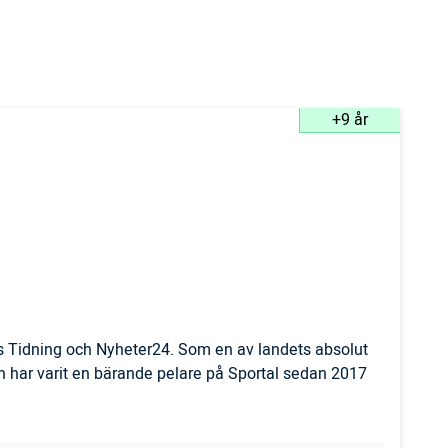
+9 år
ls Tidning och Nyheter24. Som en av landets absolut
 har varit en bärande pelare på Sportal sedan 2017