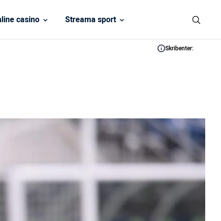
line casino
Streama sport
Skribenter: