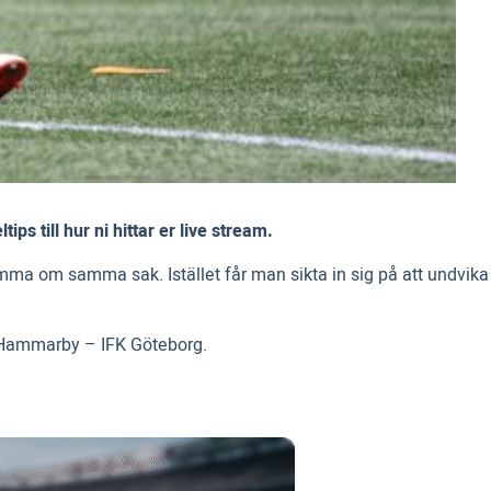
s till hur ni hittar er live stream.
a om samma sak. Istället får man sikta in sig på att undvika
ma Hammarby – IFK Göteborg.