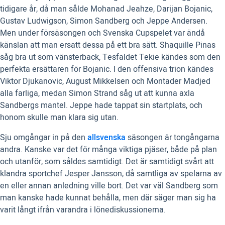
tidigare år, då man sålde Mohanad Jeahze, Darijan Bojanic,
Gustav Ludwigson, Simon Sandberg och Jeppe Andersen.
Men under försäsongen och Svenska Cupspelet var ändå
känslan att man ersatt dessa på ett bra sätt. Shaquille Pinas
såg bra ut som vänsterback, Tesfaldet Tekie kändes som den
perfekta ersättaren för Bojanic. I den offensiva trion kändes
Viktor Djukanovic, August Mikkelsen och Montader Madjed
alla farliga, medan Simon Strand såg ut att kunna axla
Sandbergs mantel. Jeppe hade tappat sin startplats, och
honom skulle man klara sig utan.
Sju omgångar in på den
allsvenska
säsongen är tongångarna
andra. Kanske var det för många viktiga pjäser, både på plan
och utanför, som såldes samtidigt. Det är samtidigt svårt att
klandra sportchef Jesper Jansson, då samtliga av spelarna av
en eller annan anledning ville bort. Det var väl Sandberg som
man kanske hade kunnat behålla, men där säger man sig ha
varit långt ifrån varandra i lönediskussionerna.