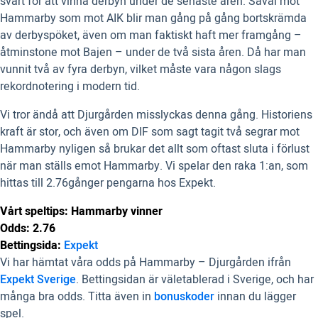
svårt för att vinna derbyn under de senaste åren. Såväl mot
Hammarby som mot AIK blir man gång på gång bortskrämda
av derbyspöket, även om man faktiskt haft mer framgång –
åtminstone mot Bajen – under de två sista åren. Då har man
vunnit två av fyra derbyn, vilket måste vara någon slags
rekordnotering i modern tid.
Vi tror ändå att Djurgården misslyckas denna gång. Historiens
kraft är stor, och även om DIF som sagt tagit två segrar mot
Hammarby nyligen så brukar det allt som oftast sluta i förlust
när man ställs emot Hammarby. Vi spelar den raka 1:an, som
hittas till 2.76gånger pengarna hos Expekt.
Vårt speltips: Hammarby vinner
Odds: 2.76
Bettingsida:
Expekt
Vi har hämtat våra odds på Hammarby – Djurgården ifrån
Expekt Sverige
. Bettingsidan är väletablerad i Sverige, och har
många bra odds. Titta även in
bonuskoder
innan du lägger
spel.