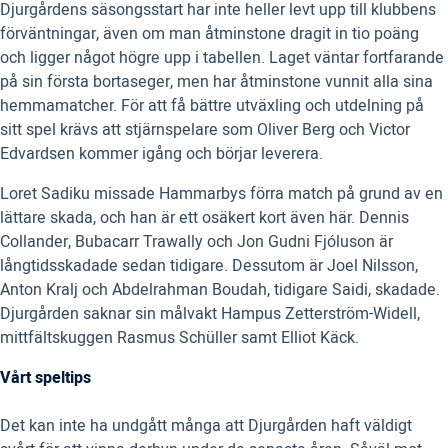
Djurgårdens säsongsstart har inte heller levt upp till klubbens
förväntningar, även om man åtminstone dragit in tio poäng
och ligger något högre upp i tabellen. Laget väntar fortfarande
på sin första bortaseger, men har åtminstone vunnit alla sina
hemmamatcher. För att få bättre utväxling och utdelning på
sitt spel krävs att stjärnspelare som Oliver Berg och Victor
Edvardsen kommer igång och börjar leverera.
Loret Sadiku missade Hammarbys förra match på grund av en
lättare skada, och han är ett osäkert kort även här. Dennis
Collander, Bubacarr Trawally och Jon Gudni Fjóluson är
långtidsskadade sedan tidigare. Dessutom är Joel Nilsson,
Anton Kralj och Abdelrahman Boudah, tidigare Saidi, skadade.
Djurgården saknar sin målvakt Hampus Zetterström-Widell,
mittfältskuggen Rasmus Schüller samt Elliot Käck.
Vårt speltips
Det kan inte ha undgått många att Djurgården haft väldigt