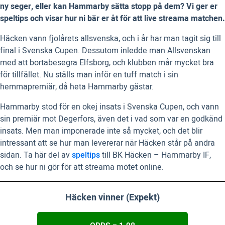
ny seger, eller kan Hammarby sätta stopp på dem? Vi ger er
speltips och visar hur ni bär er åt för att live streama matchen.
Häcken vann fjolårets allsvenska, och i år har man tagit sig till
final i Svenska Cupen. Dessutom inledde man Allsvenskan
med att bortabesegra Elfsborg, och klubben mår mycket bra
för tillfället. Nu ställs man inför en tuff match i sin
hemmapremiär, då heta Hammarby gästar.
Hammarby stod för en okej insats i Svenska Cupen, och vann
sin premiär mot Degerfors, även det i vad som var en godkänd
insats. Men man imponerade inte så mycket, och det blir
intressant att se hur man levererar när Häcken står på andra
sidan. Ta här del av
speltips
till BK Häcken – Hammarby IF,
och se hur ni gör för att streama mötet online.
Häcken vinner (Expekt)