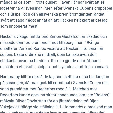
många är de som – trots guldet – även i år har svårt att se
laget vinna Allsvenskan. Men efter Svenska Cupens gruppspel
och slutspel, och den allsvenska premiäromgången, är det
svårt att säga något annat än att Häcken helt klart är det lag
som imponerat mest.
Häckens viktige mittfältare Simon Gustafson är skadad och
missade därmed premiären mot Elfsborg, men 19-årige
ersättaren Amane Romeo visade att Häcken inte bara har
seriens bästa ordinarie mittfält, utan kanske även den
starkaste nivån på bredden. Romeo gjorde ett mål, hade
dessutom ett skott i stolpen, och hyllades stort för sin insats.
Hammarby tillhör också de lag som sett bra ut så här långt in
på säsongen, då man gick till semifinal i Svenska Cupen och
vann premiären mot Degerfors med 3-1. Matchen mot
Degerfors kunde dock ha slutat annorlunda, om inte ”Bajens”
målvakt Oliver Dovin stått för en jätteräddning på Dijan
Vukojevics friläge vid ställning 1-1. Hammarby gjorde vad man