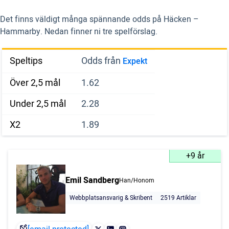
Det finns väldigt många spännande odds på Häcken –
Hammarby. Nedan finner ni tre spelförslag.
Speltips
Odds från
Expekt
Över 2,5 mål
1.62
Under 2,5 mål
2.28
X2
1.89
+9 år
Emil Sandberg
Han/Honom
Webbplatsansvarig & Skribent
2519 Artiklar