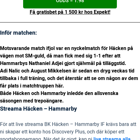
ODDS = 1.98
Få gratisbet på 1 500 kr hos Expekt!
Inför matchen:
Motsvarande match ifjol var en nyckelmatch för Häcken på
vägen mot SM-guld, då man fick med sig 1-1 efter att
Hammarbys Nathaniel Adjei gjort självmål på tilläggstid.
Adi Nalic och August Mikkelsen är sedan en dryg veckas tid
tillbaka i full träning, och det återstår att se om någon av dem
får plats i matchtruppen här.
Både Häcken och Hammarby inledde den allsvenska
säsongen med trepoängare.
Streama Häcken – Hammarby
För att live streama BK Häcken – Hammarby IF krävs bara att
ni skapar ett konto hos Discovery Plus, och där köper ett
sportabonnemang. När det är gjort, kan ni
live streama alla