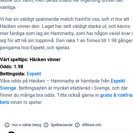
skulle och vann, men deras insats var ingenting utöver det
vanliga.
Vi har en väldigt spännande match framför oss, och vi tror att
Häcken vinner den. Laget har sett väldigt starka ut, och känns
mer färdiga som lag än Hammarby, som har någon växel kvar i
sig för att nå sin toppnivå. Den raka 1:an finnes till 1.98 gånger
pengarna hos Expekt, och spelas.
Vårt speltips: Häcken vinner
Odds: 1.98
Bettingsida:
Expekt
Våra odds på Häcken – Hammarby är hämtade från
Expekt
Sverige
. Bettingsajten är mycket etablerad i Sverige, och där
finner du många bra odds. Titta också gärna in
gratis & riskfria
bets
innan ni spelar.
Hur vi sätter betyg
Spelberoende
Affiliate info