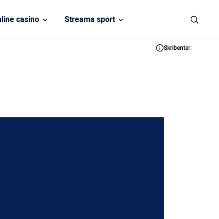
line casino
Streama sport
Skribenter: