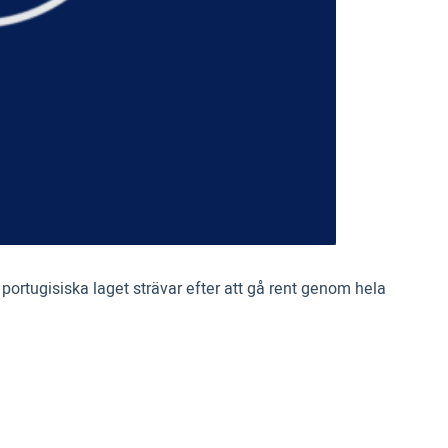
portugisiska laget strävar efter att gå rent genom hela