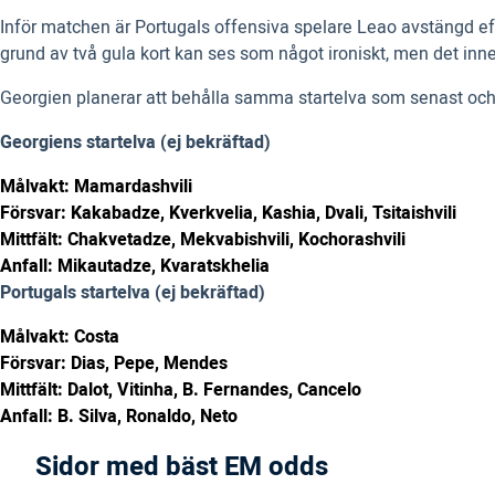
Inför matchen är Portugals offensiva spelare Leao avstängd efter
grund av två gula kort kan ses som något ironiskt, men det inn
Georgien planerar att behålla samma startelva som senast och 
Georgiens startelva (ej bekräftad)
Målvakt: Mamardashvili
Försvar: Kakabadze, Kverkvelia, Kashia, Dvali, Tsitaishvili
Mittfält: Chakvetadze, Mekvabishvili, Kochorashvili
Anfall: Mikautadze, Kvaratskhelia
Portugals startelva (ej bekräftad)
Målvakt: Costa
Försvar: Dias, Pepe, Mendes
Mittfält: Dalot, Vitinha, B. Fernandes, Cancelo
Anfall: B. Silva, Ronaldo, Neto
Sidor med bäst EM odds