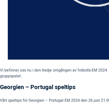
Vi befinner oss nu i den tredje omgången av fotbolls-EM 2024. A
gruppspelet.
Georgien – Portugal speltips
Vårt speltips för Georgien – Portugal EM 2024 den 26 juni 21:0