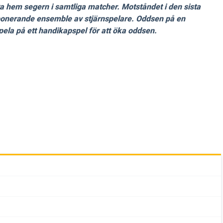
 ta hem segern i samtliga matcher. Motståndet i den sista
ponerande ensemble av stjärnspelare. Oddsen på en
spela på ett handikapspel för att öka oddsen.