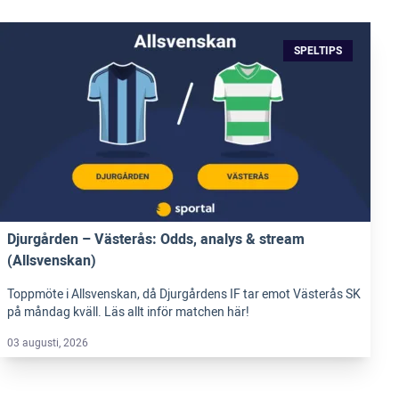
SPELTIPS
Djurgården – Västerås: Odds, analys & stream
(Allsvenskan)
Toppmöte i Allsvenskan, då Djurgårdens IF tar emot Västerås SK
på måndag kväll. Läs allt inför matchen här!
03 augusti, 2026