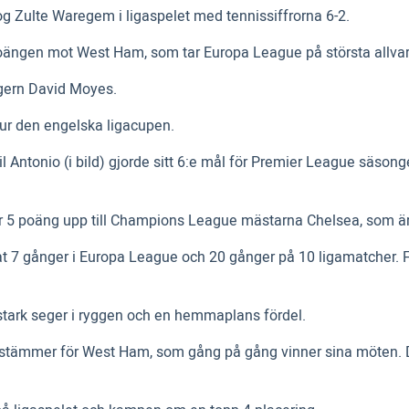
g Zulte Waregem i ligaspelet med tennissiffrorna 6-2.
poängen mot West Ham, som tar Europa League på största allvar
agern David Moyes.
 ur den engelska ligacupen.
 Antonio (i bild) gjorde sitt 6:e mål för Premier League säsonge
ar 5 poäng upp till Champions League mästarna Chelsea, som är
t 7 gånger i Europa League och 20 gånger på 10 ligamatcher. Fa
 stark seger i ryggen och en hemmaplans fördel.
oc stämmer för West Ham, som gång på gång vinner sina möten. 