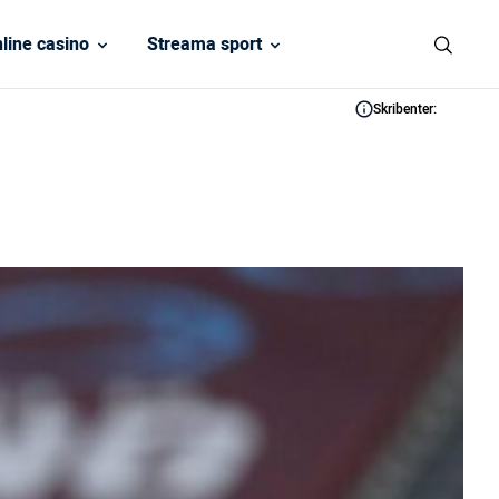
line casino
Streama sport
Skribenter: