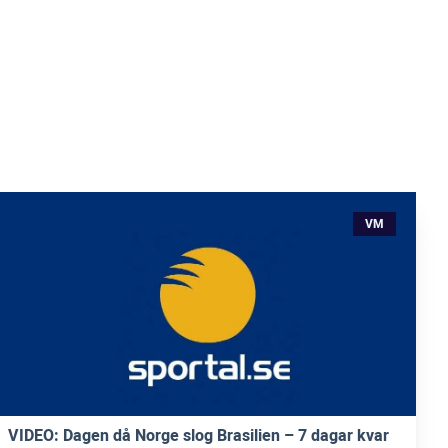
VM
VIDEO: Dagen då Norge slog Brasilien – 7 dagar kvar