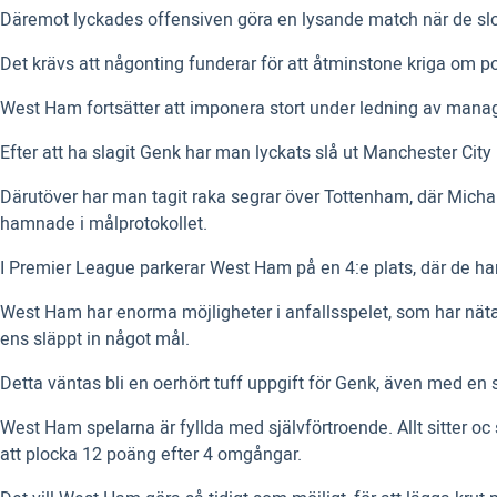
Däremot lyckades offensiven göra en lysande match när de slo
Det krävs att någonting funderar för att åtminstone kriga om 
West Ham fortsätter att imponera stort under ledning av man
Efter att ha slagit Genk har man lyckats slå ut Manchester City
Därutöver har man tagit raka segrar över Tottenham, där Michail
hamnade i målprotokollet.
I Premier League parkerar West Ham på en 4:e plats, där de h
West Ham har enorma möjligheter i anfallsspelet, som har näta
ens släppt in något mål.
Detta väntas bli en oerhört tuff uppgift för Genk, även med en
West Ham spelarna är fyllda med självförtroende. Allt sitter 
att plocka 12 poäng efter 4 omgångar.