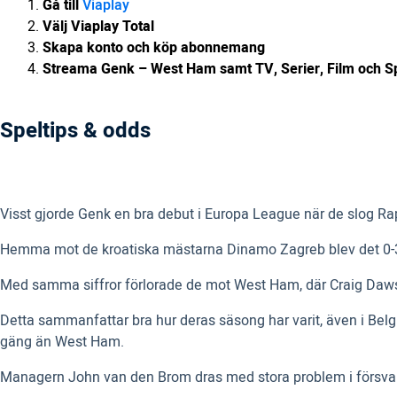
Gå till
Viaplay
Välj Viaplay Total
Skapa konto och köp abonnemang
Streama Genk – West Ham samt TV, Serier, Film och Sp
Speltips & odds
Visst gjorde Genk en bra debut i Europa League när de slog Ra
Hemma mot de kroatiska mästarna Dinamo Zagreb blev det 0-
Med samma siffror förlorade de mot West Ham, där Craig Daws
Detta sammanfattar bra hur deras säsong har varit, även i Belgie
gäng än West Ham.
Managern John van den Brom dras med stora problem i försvar