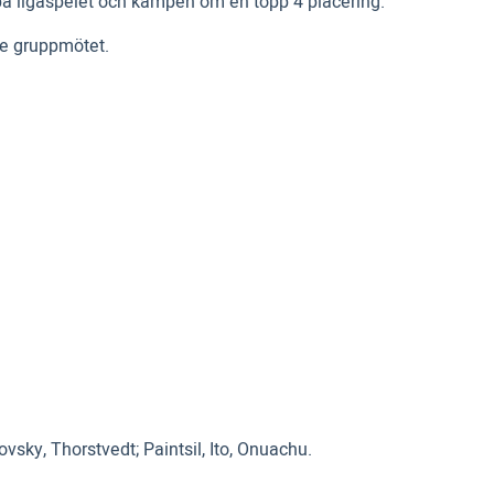
t på ligaspelet och kampen om en topp 4 placering.
ue gruppmötet.
sky, Thorstvedt; Paintsil, Ito, Onuachu.