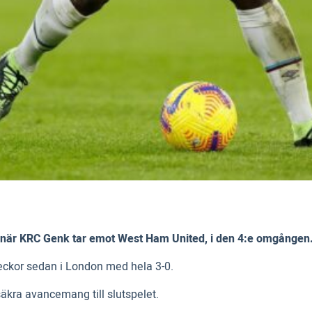
e, när KRC Genk tar emot West Ham United, i den 4:e omgången
eckor sedan i London med hela 3-0.
äkra avancemang till slutspelet.