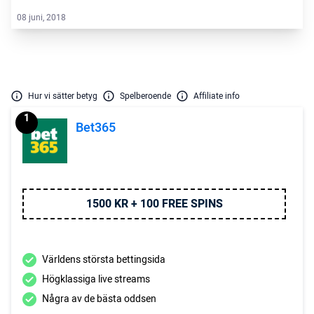
08 juni, 2018
Hur vi sätter betyg
Spelberoende
Affiliate info
1
Bet365
1500 KR + 100 FREE SPINS
Världens största bettingsida
Högklassiga live streams
Några av de bästa oddsen