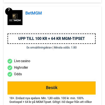
7
BetMGM
UPP TILL 100 KR + 64 KR MGM-TIPSET
0x omsättningskrav | Minsta odds: 1.80
Live casino
Highroller
Odds
Besök
18+. Endast nya spelare. Min. 1,80 odds. 100 kr. min. 100%
Gratisspel + 64 kr på MGM-Tipset. Giltigt i 60 dagar från att villkor