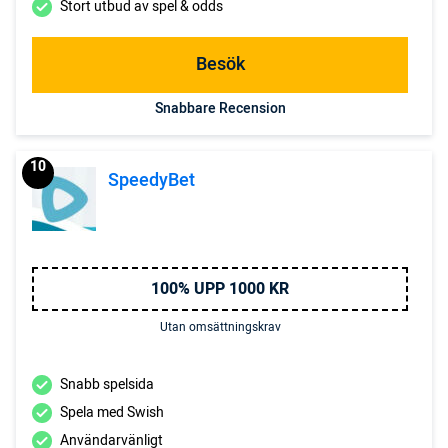
Stort utbud av spel & odds
Besök
Snabbare Recension
10
SpeedyBet
100% UPP 1000 KR
Utan omsättningskrav
Snabb spelsida
Spela med Swish
Användarvänligt