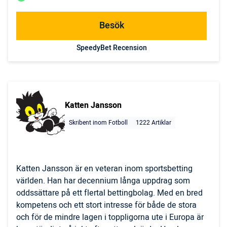
Besök
SpeedyBet Recension
Katten Jansson
Skribent inom Fotboll
1222 Artiklar
Katten Jansson är en veteran inom sportsbetting
världen. Han har decennium långa uppdrag som
oddssättare på ett flertal bettingbolag. Med en bred
kompetens och ett stort intresse för både de stora
och för de mindre lagen i toppligorna ute i Europa är