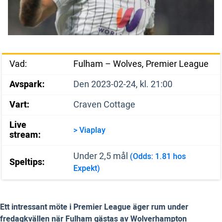
Vad:
Fulham – Wolves, Premier League
Avspark:
Den 2023-02-24, kl. 21:00
Vart:
Craven Cottage
Live
> Viaplay
stream:
Under 2,5 mål
(Odds: 1.81 hos
Speltips:
Expekt)
Ett intressant möte i Premier League äger rum under
fredagkvällen när Fulham gästas av Wolverhampton