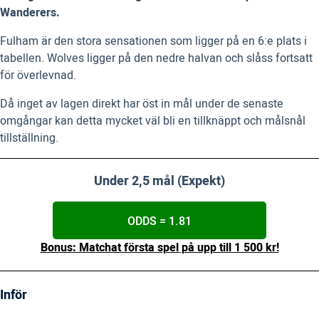
Wanderers.
Fulham är den stora sensationen som ligger på en 6:e plats i
tabellen. Wolves ligger på den nedre halvan och slåss fortsatt
för överlevnad.
Då inget av lagen direkt har öst in mål under de senaste
omgångar kan detta mycket väl bli en tillknäppt och målsnål
tillställning.
Under 2,5 mål (Expekt)
ODDS = 1.81
Bonus: Matchat första spel på upp till 1 500 kr!
Inför