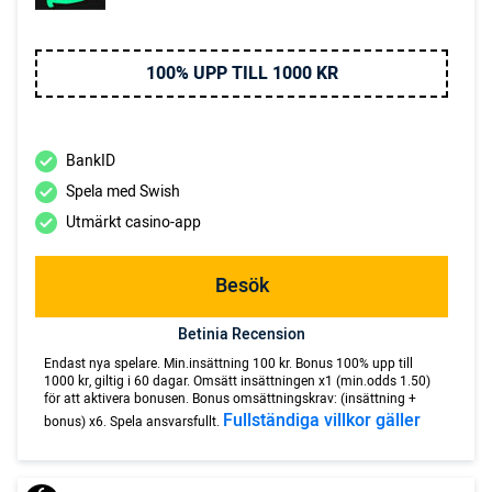
100% UPP TILL 1000 KR
BankID
Spela med Swish
Utmärkt casino-app
Besök
Betinia Recension
Endast nya spelare. Min.insättning 100 kr. Bonus 100% upp till
1000 kr, giltig i 60 dagar. Omsätt insättningen x1 (min.odds 1.50)
för att aktivera bonusen. Bonus omsättningskrav: (insättning +
Fullständiga villkor gäller
bonus) x6. Spela ansvarsfullt.