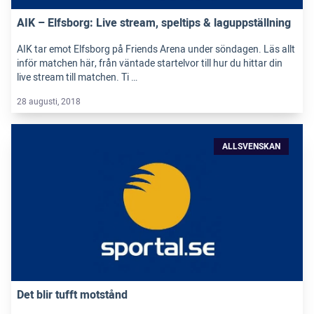
AIK – Elfsborg: Live stream, speltips & laguppställning
AIK tar emot Elfsborg på Friends Arena under söndagen. Läs allt
inför matchen här, från väntade startelvor till hur du hittar din
live stream till matchen. Ti …
28 augusti, 2018
ALLSVENSKAN
Det blir tufft motstånd