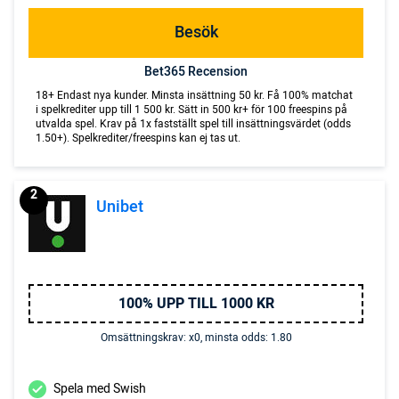
Besök
Bet365 Recension
18+ Endast nya kunder. Minsta insättning 50 kr. Få 100% matchat
i spelkrediter upp till 1 500 kr. Sätt in 500 kr+ för 100 freespins på
utvalda spel. Krav på 1x fastställt spel till insättningsvärdet (odds
1.50+). Spelkrediter/freespins kan ej tas ut.
2
Unibet
100% UPP TILL 1000 KR
Omsättningskrav: x0, minsta odds: 1.80
Spela med Swish