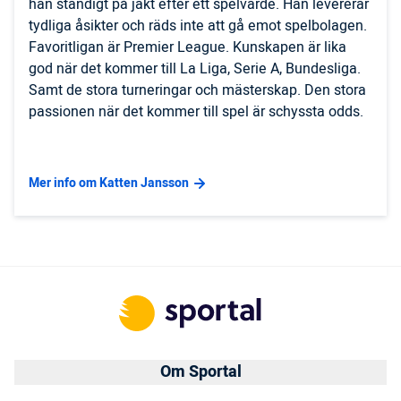
han ständigt på jakt efter ett spelvärde. Han levererar
tydliga åsikter och räds inte att gå emot spelbolagen.
Favoritligan är Premier League. Kunskapen är lika
god när det kommer till La Liga, Serie A, Bundesliga.
Samt de stora turneringar och mästerskap. Den stora
passionen när det kommer till spel är schyssta odds.
Mer info om Katten Jansson
Om Sportal