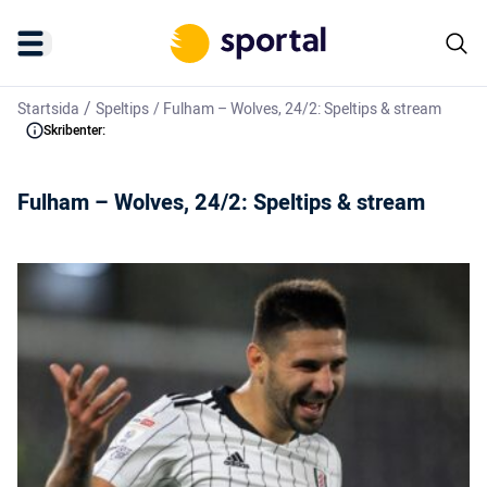
/
Startsida
Speltips
/
Fulham – Wolves, 24/2: Speltips & stream
Skribenter:
Fulham – Wolves, 24/2: Speltips & stream