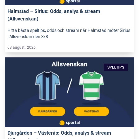
Halmstad – Sirius: Odds, analys & stream
(Allsvenskan)
Hitta bästa speltips, odds och stream när Halmstad möter Sirius
i Allsvenskan den 3/8.
03 augusti, 2026
SPELTIPS
Djurgården – Västerås: Odds, analys & stream