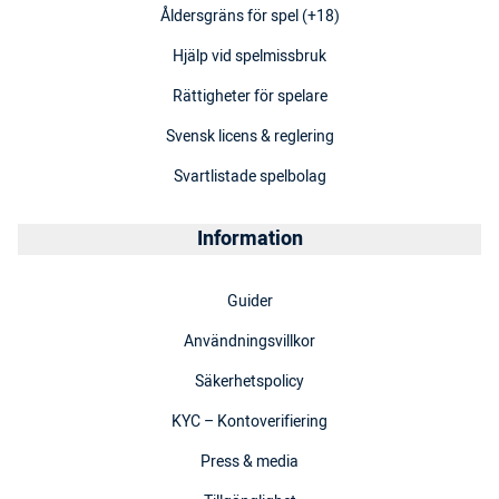
Åldersgräns för spel (+18)
Hjälp vid spelmissbruk
Rättigheter för spelare
Svensk licens & reglering
Svartlistade spelbolag
Information
Guider
Användningsvillkor
Säkerhetspolicy
KYC – Kontoverifiering
Press & media