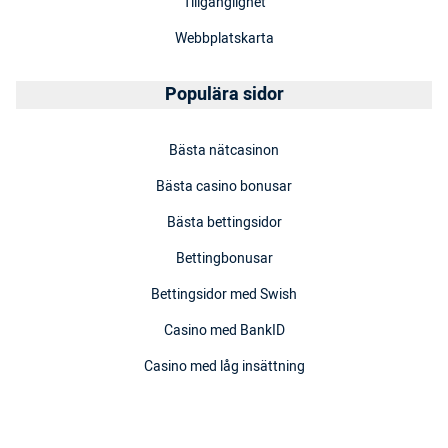
Tillgänglighet
Webbplatskarta
Populära sidor
Bästa nätcasinon
Bästa casino bonusar
Bästa bettingsidor
Bettingbonusar
Bettingsidor med Swish
Casino med BankID
Casino med låg insättning