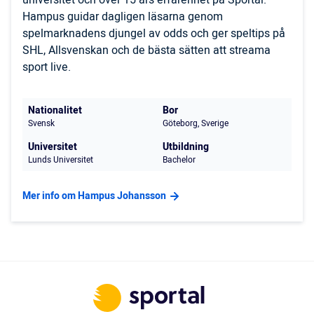
Hampus guidar dagligen läsarna genom
spelmarknadens djungel av odds och ger speltips på
SHL, Allsvenskan och de bästa sätten att streama
sport live.
Nationalitet
Bor
Svensk
Göteborg, Sverige
Universitet
Utbildning
Lunds Universitet
Bachelor
Mer info om Hampus Johansson