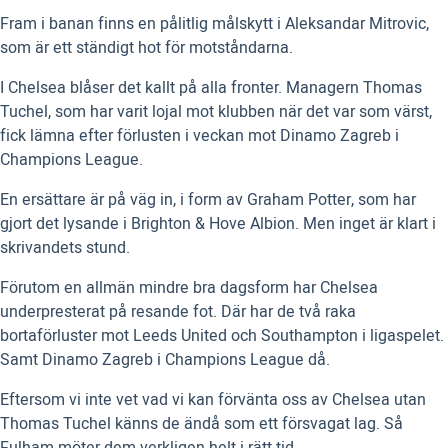
Fram i banan finns en pålitlig målskytt i Aleksandar Mitrovic,
som är ett ständigt hot för motståndarna.
I Chelsea blåser det kallt på alla fronter. Managern Thomas
Tuchel, som har varit lojal mot klubben när det var som värst,
fick lämna efter förlusten i veckan mot Dinamo Zagreb i
Champions League.
En ersättare är på väg in, i form av Graham Potter, som har
gjort det lysande i Brighton & Hove Albion. Men inget är klart i
skrivandets stund.
Förutom en allmän mindre bra dagsform har Chelsea
underpresterat på resande fot. Där har de två raka
bortaförluster mot Leeds United och Southampton i ligaspelet.
Samt Dinamo Zagreb i Champions League då.
Eftersom vi inte vet vad vi kan förvänta oss av Chelsea utan
Thomas Tuchel känns de ändå som ett försvagat lag. Så
Fulham möter dem verkligen helt i rätt tid.