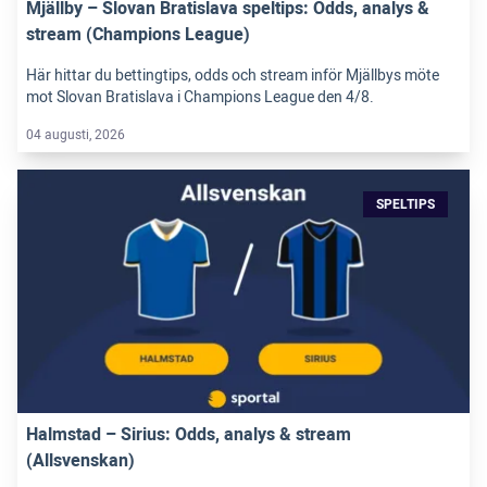
Mjällby – Slovan Bratislava speltips: Odds, analys &
stream (Champions League)
Här hittar du bettingtips, odds och stream inför Mjällbys möte
mot Slovan Bratislava i Champions League den 4/8.
04 augusti, 2026
SPELTIPS
Halmstad – Sirius: Odds, analys & stream
(Allsvenskan)