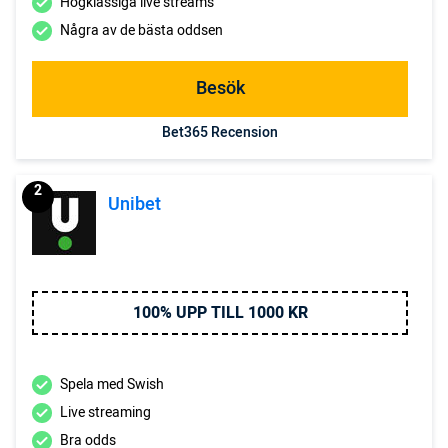
Högklassiga live streams
Några av de bästa oddsen
Besök
Bet365 Recension
2
Unibet
100% UPP TILL 1000 KR
Spela med Swish
Live streaming
Bra odds