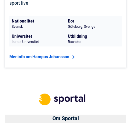
sport live.
Nationalitet
Bor
Svensk
Göteborg, Sverige
Universitet
Utbildning
Lunds Universitet
Bachelor
Mer info om Hampus Johansson
Om Sportal