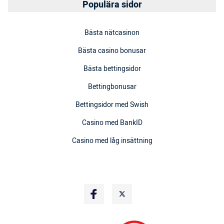
Populära sidor
Bästa nätcasinon
Bästa casino bonusar
Bästa bettingsidor
Bettingbonusar
Bettingsidor med Swish
Casino med BankID
Casino med låg insättning