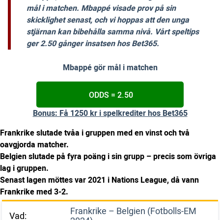
mål i matchen. Mbappé visade prov på sin
skicklighet senast, och vi hoppas att den unga
stjärnan kan bibehålla samma nivå. Vårt speltips
ger 2.50 gånger insatsen hos Bet365.
Mbappé gör mål i matchen
ODDS = 2.50
Bonus: Få 1250 kr i spelkrediter hos Bet365
Frankrike slutade tvåa i gruppen med en vinst och två
oavgjorda matcher.
Belgien slutade på fyra poäng i sin grupp – precis som övriga
lag i gruppen.
Senast lagen möttes var 2021 i Nations League, då vann
Frankrike med 3-2.
Frankrike – Belgien (Fotbolls-EM
Vad: