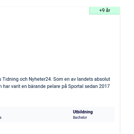
+9 år
ls Tidning och Nyheter24. Som en av landets absolut
 har varit en bärande pelare på Sportal sedan 2017
Utbildning
a
Bachelor