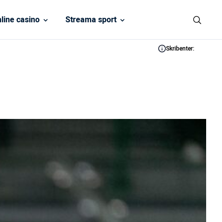
line casino
Streama sport
Skribenter: