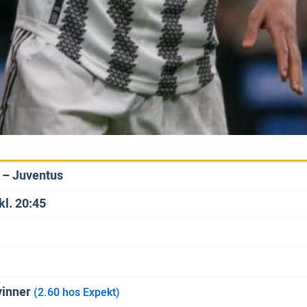
 – Juventus
kl. 20:45
vinner
(2.60 hos Expekt)