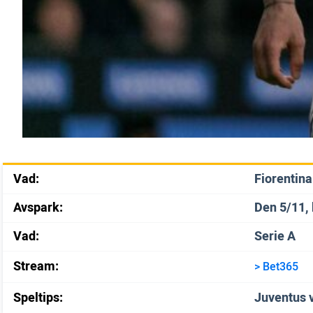
Vad:
Fiorentina
Avspark:
Den 5/11, 
Vad:
Serie A
Stream:
> Bet365
Speltips:
Juventus 