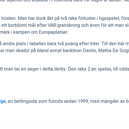
r stjärnor och älskade i Fiorentina bara för några år sedan. Nu ä
ver hösten. Man har dock åkt på två raka förluster i ligaspelet,
k ett bortdömt mål efter VAR-granskning och även för att man sl
t mark i kampen om Europaplatser.
på andra plats i tabellen bara två poäng efter Inter. Till den 
har man skador på bland annat backtrion Danilo, Mattia De Scig
 att man tar en seger i detta derby. Den raka 2:an spelas, till o
ige
, en bettingsida som funnits sedan 1999, med mängder av 