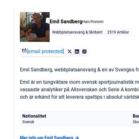
Emil Sandberg
Han/Honom
Webbplatsansvarig & Skribent
2519 Artiklar
[email protected]
Emil Sandberg, webbplatsansvarig & en av Sveriges fr
Emil är en tungviktare inom svensk sportjournalistik
vassaste analytiker på Allsvenskan och Serie A komb
och är erkänd för att leverera speltips i absolut världs
Nationalitet
Bo
Svensk
Sto
Mer info om Emil Sandberg