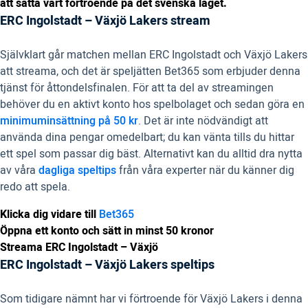
att sätta vårt förtroende på det svenska laget.
ERC Ingolstadt – Växjö Lakers stream
Självklart går matchen mellan ERC Ingolstadt och Växjö Lakers
att streama, och det är speljätten Bet365 som erbjuder denna
tjänst för åttondelsfinalen. För att ta del av streamingen
behöver du en aktivt konto hos spelbolaget och sedan göra en
minimuminsättning på 50 kr
. Det är inte nödvändigt att
använda dina pengar omedelbart; du kan vänta tills du hittar
ett spel som passar dig bäst. Alternativt kan du alltid dra nytta
av våra
dagliga speltips
från våra experter när du känner dig
redo att spela.
Klicka dig vidare till
Bet365
Öppna ett konto och sätt in minst 50 kronor
Streama ERC Ingolstadt – Växjö
ERC Ingolstadt – Växjö Lakers speltips
Som tidigare nämnt har vi förtroende för Växjö Lakers i denna