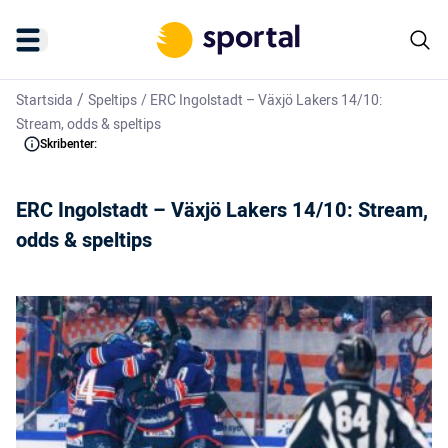
/
Startsida
Speltips
/
ERC Ingolstadt – Växjö Lakers 14/10:
Stream, odds & speltips
Skribenter:
ERC Ingolstadt – Växjö Lakers 14/10: Stream,
odds & speltips