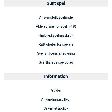
Sunt spel
Ansvarsfullt spelande
Åldersgräns för spel (+18)
Hjälp vid spelmissbruk
Rättigheter för spelare
Svensk licens & reglering
Svartlistade spelbolag
Information
Guider
Användningsvillkor
Säkerhetspolicy