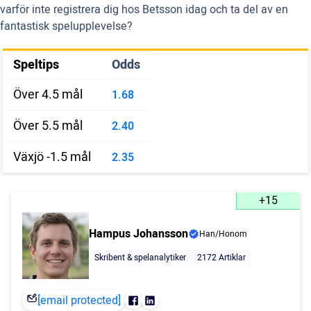
varför inte registrera dig hos Betsson idag och ta del av en
fantastisk spelupplevelse?
Speltips
Odds
Över 4.5 mål
1.68
Över 5.5 mål
2.40
Växjö -1.5 mål
2.35
+15
Hampus Johansson
Han/Honom
Skribent & spelanalytiker
2172 Artiklar
[email protected]