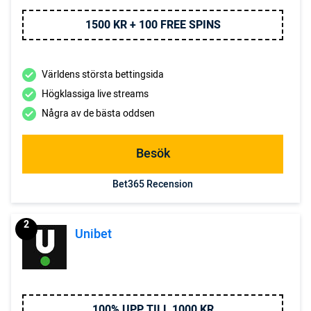
1500 KR + 100 FREE SPINS
Världens största bettingsida
Högklassiga live streams
Några av de bästa oddsen
Besök
Bet365 Recension
2
Unibet
100% UPP TILL 1000 KR