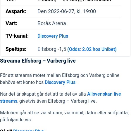
Avspark:
Den 2022-06-27, kl. 19:00
Vart:
Borås Arena
TV-kanal:
Discovery Plus
Speltips:
Elfsborg -1,5
(Odds: 2.02 hos Unibet)
Streama Elfsborg – Varberg live
För att streama mötet mellan Elfsborg och Varberg online
behövs ett konto hos
Discovery Plus
.
När det är skapat går det att ta del av alla
Allsvenskan live
streams
, givetvis även Elfsborg – Varberg live.
Matchen går att se via stream, via mobil, dator eller surfplatta,
på följande vis: