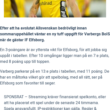
Efter att ha avslutat Allsvenskan bedrövligt innan
sommaruppehållet väntar en ny tuff uppgift för Varbergs BoIS
när de gästar IF Elfsborg.
En 3-poängare är av yttersta vikt för Elfsborg, för att jobba sig
uppåt i tabellen. Efter 10 omgångar ligger man på en 7:e plats,
med 8 poäng upp till toppen.
Varberg parkerar på en 13:e plats i tabellen, med 11 poäng. De
har en måltorka vilket gör att spelbolag, med all rätt, ser på
Elfsborg som favoriter till seger.
SPONSRAT – Streaming kräver finansierat spelkonto, eller
att ha placerat ett spel under de senaste 24 timmarna.
Spela ansvarsfullt. IP-restriktioner kan gälla. Regler &