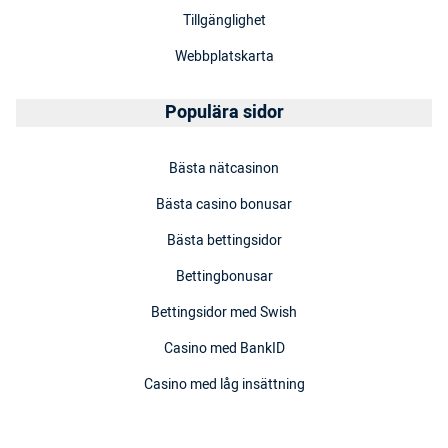
Tillgänglighet
Webbplatskarta
Populära sidor
Bästa nätcasinon
Bästa casino bonusar
Bästa bettingsidor
Bettingbonusar
Bettingsidor med Swish
Casino med BankID
Casino med låg insättning