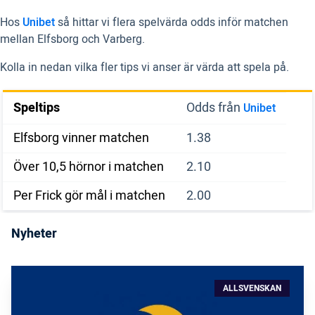
Hos
Unibet
så hittar vi flera spelvärda odds inför matchen
mellan Elfsborg och Varberg.
Kolla in nedan vilka fler tips vi anser är värda att spela på.
Speltips
Odds från
Unibet
Elfsborg vinner matchen
1.38
Över 10,5 hörnor i matchen
2.10
Per Frick gör mål i matchen
2.00
Nyheter
ALLSVENSKAN