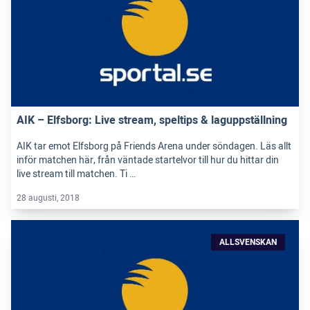
AIK – Elfsborg: Live stream, speltips & laguppställning
AIK tar emot Elfsborg på Friends Arena under söndagen. Läs allt
inför matchen här, från väntade startelvor till hur du hittar din
live stream till matchen. Ti …
28 augusti, 2018
ALLSVENSKAN