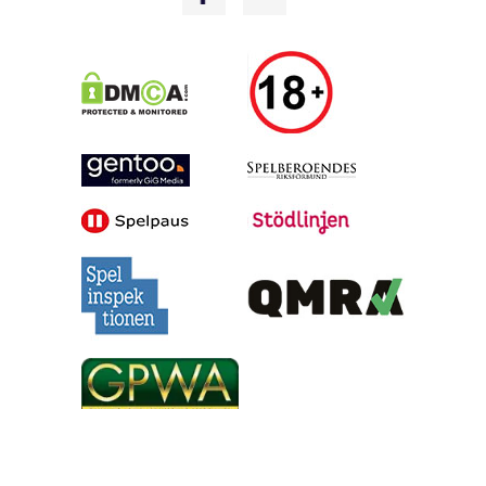
Alla tips är granskade & givna i god anda, men vinster är inte
garanterade | Oddsen är hämtade under skrivande stund, men