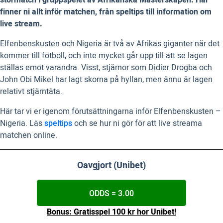
stormatch i gruppspelet av Afrikanska Mästerskapen. Här
finner ni allt inför matchen, från speltips till information om
live stream.
Elfenbenskusten och Nigeria är två av Afrikas giganter när det
kommer till fotboll, och inte mycket går upp till att se lagen
ställas emot varandra. Visst, stjärnor som Didier Drogba och
John Obi Mikel har lagt skorna på hyllan, men ännu är lagen
relativt stjärntäta.
Här tar vi er igenom förutsättningarna inför Elfenbenskusten –
Nigeria. Läs
speltips
och se hur ni gör för att live streama
matchen online.
Oavgjort (Unibet)
ODDS = 3.00
Bonus: Gratisspel 100 kr hor Unibet!