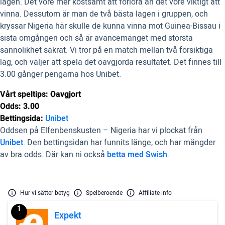
lagen. Det vore mer kostsamt att förlora än det vore viktigt att
vinna. Dessutom är man de två bästa lagen i gruppen, och
kryssar Nigeria här skulle de kunna vinna mot Guinea-Bissau i
sista omgången och så är avancemanget med största
sannolikhet säkrat. Vi tror på en match mellan två försiktiga
lag, och väljer att spela det oavgjorda resultatet. Det finnes till
3.00 gånger pengarna hos Unibet.
Vårt speltips: Oavgjort
Odds: 3.00
Bettingsida:
Unibet
Oddsen på Elfenbenskusten – Nigeria har vi plockat från
Unibet
. Den bettingsidan har funnits länge, och har mängder
av bra odds. Där kan ni också
betta med Swish
.
Hur vi sätter betyg
Spelberoende
Affiliate info
1
Expekt