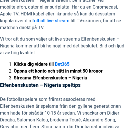
Elfenbenskusten – Nigeria stream. Se matchen via
mobiltelefon, dator eller surfplatta. Har du en Chromecast,
Apple TV, HDMI-kabel eller liknande så kan du dessutom
koppla över din
fotboll live stream
till TV-skärmen, för att se
matchen direkt på TV.
Vi tror att du som väljer att live streama Elfenbenskusten –
Nigeria kommer att bli helnöjd med det beslutet. Bild och ljud
är av hög kvalitet.
Klicka dig vidare till
Bet365
Öppna ett konto och sätt in minst 50 kronor
Streama Elfenbenskusten – Nigeria
Elfenbenskusten – Nigeria speltips
De fotbollsspelare som främst associeras med
Elfenbenskusten är spelarna från den gyllene generationen
man hade för sisådär 10-15 år sedan. Vi snackar om Didier
Drogba, Salomon Kalou, bröderna Touré, Alexandre Song,
Gervinho med flera. Stora namn, där Drogba naturligtvis var