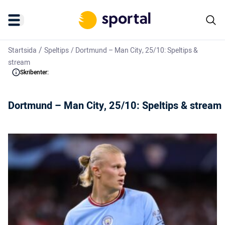
/
Startsida
Speltips
/
Dortmund – Man City, 25/10: Speltips &
stream
Skribenter:
Dortmund – Man City, 25/10: Speltips & stream