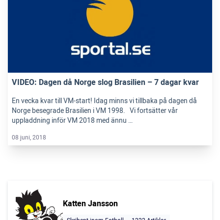
VIDEO: Dagen då Norge slog Brasilien – 7 dagar kvar
En vecka kvar till VM-start! Idag minns vi tillbaka på dagen då
Norge besegrade Brasilien i VM 1998. Vi fortsätter vår
uppladdning inför VM 2018 med ännu …
08 juni, 2018
Katten Jansson