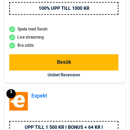
100% UPP TILL 1000 KR
Spela med Swish
Live streaming
Bra odds
Besök
Unibet Recension
3
Expekt
UPP TILL 1 500 KR I BONUS + 64 KR I