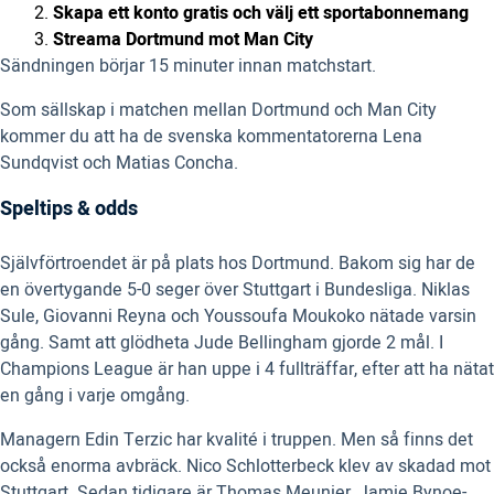
Skapa ett konto gratis och v
älj ett sportabonnemang
Streama Dortmund mot Man City
Sändningen börjar 15 minuter innan matchstart.
Som sällskap i matchen mellan Dortmund och Man City
kommer du att ha de svenska kommentatorerna Lena
Sundqvist och Matias Concha.
Speltips & odds
Självförtroendet är på plats hos Dortmund. Bakom sig har de
en övertygande 5-0 seger över Stuttgart i Bundesliga. Niklas
Sule, Giovanni Reyna och Youssoufa Moukoko nätade varsin
gång. Samt att glödheta Jude Bellingham gjorde 2 mål. I
Champions League är han uppe i 4 fullträffar, efter att ha nätat
en gång i varje omgång.
Managern Edin Terzic har kvalité i truppen. Men så finns det
också enorma avbräck. Nico Schlotterbeck klev av skadad mot
Stuttgart. Sedan tidigare är Thomas Meunier, Jamie Bynoe-