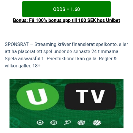
ODDS = 1.60
Bonus: Få 100% bonus upp till 100 SEK hos Unibet
SPONSRAT – Streaming kräver finansierat spelkonto, eller
att ha placerat ett spel under de senaste 24 timmarna.
Spela ansvarsfullt. IP-restriktioner kan gälla. Regler &
villkor gäller. 18+