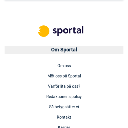
Om Sportal
Om oss
Möt oss på Sportal
Varför lita på oss?
Redaktionens policy
Så betygsätter vi
Kontakt
Karriär