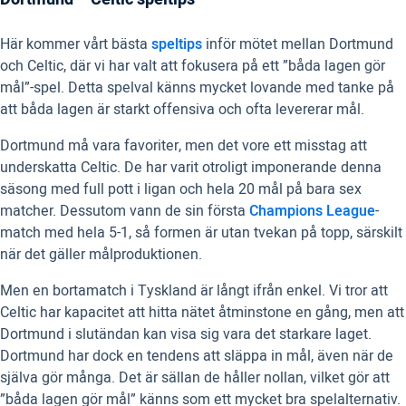
Här kommer vårt bästa
speltips
inför mötet mellan Dortmund
och Celtic, där vi har valt att fokusera på ett ”båda lagen gör
mål”-spel. Detta spelval känns mycket lovande med tanke på
att båda lagen är starkt offensiva och ofta levererar mål.
Dortmund må vara favoriter, men det vore ett misstag att
underskatta Celtic. De har varit otroligt imponerande denna
säsong med full pott i ligan och hela 20 mål på bara sex
matcher. Dessutom vann de sin första
Champions League
-
match med hela 5-1, så formen är utan tvekan på topp, särskilt
när det gäller målproduktionen.
Men en bortamatch i Tyskland är långt ifrån enkel. Vi tror att
Celtic har kapacitet att hitta nätet åtminstone en gång, men att
Dortmund i slutändan kan visa sig vara det starkare laget.
Dortmund har dock en tendens att släppa in mål, även när de
själva gör många. Det är sällan de håller nollan, vilket gör att
”båda lagen gör mål” känns som ett mycket bra spelalternativ.