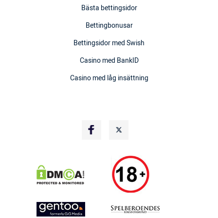
Bästa bettingsidor
Bettingbonusar
Bettingsidor med Swish
Casino med BankID
Casino med låg insättning