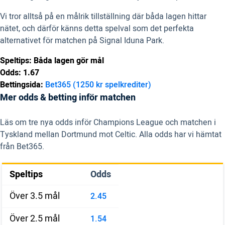
Vi tror alltså på en målrik tillställning där båda lagen hittar
nätet, och därför känns detta spelval som det perfekta
alternativet för matchen på Signal Iduna Park.
Speltips: Båda lagen gör mål
Odds: 1.67
Bettingsida:
Bet365 (1250 kr spelkrediter)
Mer odds & betting inför matchen
Läs om tre nya odds inför Champions League och matchen i
Tyskland mellan Dortmund mot Celtic. Alla odds har vi hämtat
från Bet365.
Speltips
Odds
Över 3.5 mål
2.45
Över 2.5 mål
1.54