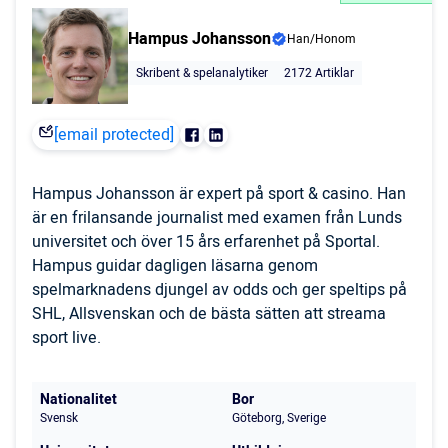
Hampus Johansson
Han/Honom
Skribent & spelanalytiker
2172 Artiklar
[email protected]
Hampus Johansson är expert på sport & casino. Han
är en frilansande journalist med examen från Lunds
universitet och över 15 års erfarenhet på Sportal.
Hampus guidar dagligen läsarna genom
spelmarknadens djungel av odds och ger speltips på
SHL, Allsvenskan och de bästa sätten att streama
sport live.
Nationalitet
Bor
Svensk
Göteborg, Sverige