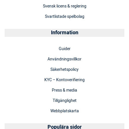
Svensk licens & reglering
Svartlistade spelbolag
Information
Guider
Användningsvillkor
Säkerhetspolicy
KYC – Kontoverifiering
Press & media
Tillgänglighet
Webbplatskarta
Populära sidor