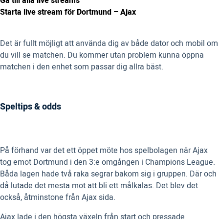
Gå till alla live streams
Starta live stream för Dortmund – Ajax
Det är fullt möjligt att använda dig av både dator och mobil om
du vill se matchen. Du kommer utan problem kunna öppna
matchen i den enhet som passar dig allra bäst.
Speltips & odds
På förhand var det ett öppet möte hos spelbolagen när Ajax
tog emot Dortmund i den 3:e omgången i Champions League.
Båda lagen hade två raka segrar bakom sig i gruppen. Där och
då lutade det mesta mot att bli ett målkalas. Det blev det
också, åtminstone från Ajax sida.
Ajax lade i den högsta växeln från start och pressade