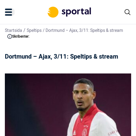
/
Startsida
Speltips
/
Dortmund – Ajax, 3/11: Speltips & stream
Skribenter:
Dortmund – Ajax, 3/11: Speltips & stream