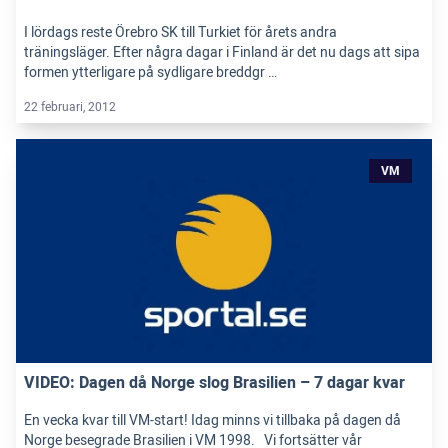
I lördags reste Örebro SK till Turkiet för årets andra
träningsläger. Efter några dagar i Finland är det nu dags att sipa
formen ytterligare på sydligare breddgr …
22 februari, 2012
VM
VIDEO: Dagen då Norge slog Brasilien – 7 dagar kvar
En vecka kvar till VM-start! Idag minns vi tillbaka på dagen då
Norge besegrade Brasilien i VM 1998. Vi fortsätter vår