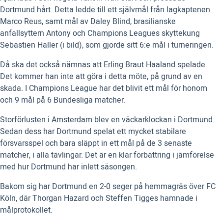
Dortmund hårt. Detta ledde till ett självmål från lagkaptenen
Marco Reus, samt mål av Daley Blind, brasilianske
anfallsyttern Antony och Champions Leagues skyttekung
Sebastien Haller (i bild), som gjorde sitt 6:e mål i turneringen.
Då ska det också nämnas att Erling Braut Haaland spelade.
Det kommer han inte att göra i detta möte, på grund av en
skada. I Champions League har det blivit ett mål för honom
och 9 mål på 6 Bundesliga matcher.
Storförlusten i Amsterdam blev en väckarklockan i Dortmund.
Sedan dess har Dortmund spelat ett mycket stabilare
försvarsspel och bara släppt in ett mål på de 3 senaste
matcher, i alla tävlingar. Det är en klar förbättring i jämförelse
med hur Dortmund har inlett säsongen.
Bakom sig har Dortmund en 2-0 seger på hemmagräs över FC
Köln, där Thorgan Hazard och Steffen Tigges hamnade i
målprotokollet.