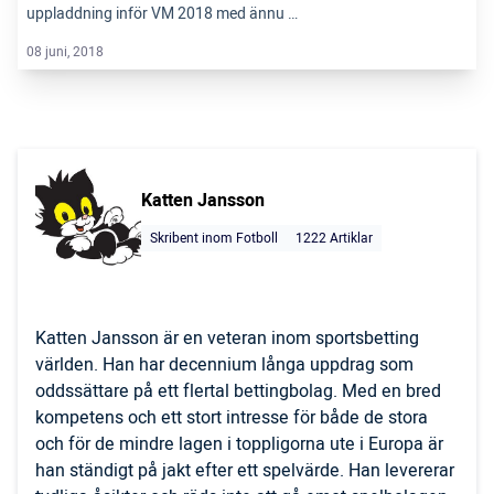
uppladdning inför VM 2018 med ännu …
08 juni, 2018
Katten Jansson
Skribent inom Fotboll
1222 Artiklar
Katten Jansson är en veteran inom sportsbetting
världen. Han har decennium långa uppdrag som
oddssättare på ett flertal bettingbolag. Med en bred
kompetens och ett stort intresse för både de stora
och för de mindre lagen i toppligorna ute i Europa är
han ständigt på jakt efter ett spelvärde. Han levererar