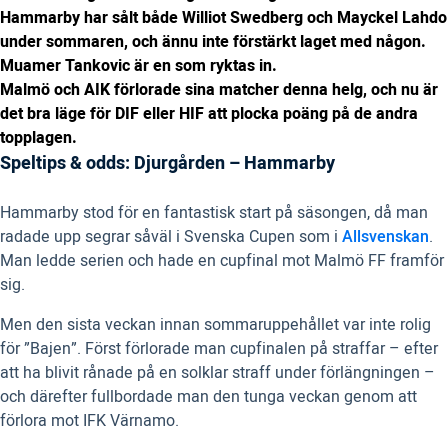
Hammarby har sålt både Williot Swedberg och Mayckel Lahdo
under sommaren, och ännu inte förstärkt laget med någon.
Muamer Tankovic är en som ryktas in.
Malmö och AIK förlorade sina matcher denna helg, och nu är
det bra läge för DIF eller HIF att plocka poäng på de andra
topplagen.
Speltips & odds: Djurgården – Hammarby
Hammarby stod för en fantastisk start på säsongen, då man
radade upp segrar såväl i Svenska Cupen som i
Allsvenskan
.
Man ledde serien och hade en cupfinal mot Malmö FF framför
sig.
Men den sista veckan innan sommaruppehållet var inte rolig
för ”Bajen”. Först förlorade man cupfinalen på straffar – efter
att ha blivit rånade på en solklar straff under förlängningen –
och därefter fullbordade man den tunga veckan genom att
förlora mot IFK Värnamo.