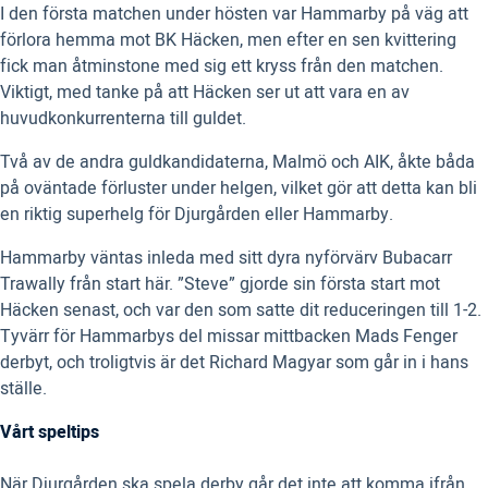
I den första matchen under hösten var Hammarby på väg att
förlora hemma mot BK Häcken, men efter en sen kvittering
fick man åtminstone med sig ett kryss från den matchen.
Viktigt, med tanke på att Häcken ser ut att vara en av
huvudkonkurrenterna till guldet.
Två av de andra guldkandidaterna, Malmö och AIK, åkte båda
på oväntade förluster under helgen, vilket gör att detta kan bli
en riktig superhelg för Djurgården eller Hammarby.
Hammarby väntas inleda med sitt dyra nyförvärv Bubacarr
Trawally från start här. ”Steve” gjorde sin första start mot
Häcken senast, och var den som satte dit reduceringen till 1-2.
Tyvärr för Hammarbys del missar mittbacken Mads Fenger
derbyt, och troligtvis är det Richard Magyar som går in i hans
ställe.
Vårt speltips
När Djurgården ska spela derby går det inte att komma ifrån