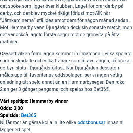
det spöke som ligger över klubben. Laget förlorar derby på
derby, och det blev mycket riktigt förlust mot AIK när
”Järnkaminerna” ställdes emot dem för någon månad sedan.
Mot Hammarby vann Djurgården dock sin senaste match, men
det var också lagets första seger mot de grönvita på åtta
matcher.
Oavsett vilken form lagen kommer in i matchen i, vilka spelare
som är skadade och vilka tränare som är avstängda, så brukar
derbyn sluta i Djurgårdsförlust. När Djurgården dessutom
målas upp till favoriter av oddsbolagen, ser vi ingen vettig
anledning att spela annat än en Hammarbyseger. Den raka
2:an ger 3 gånger pengarna, och spelas hos Bet365.
Vårt speltips: Hammarby vinner
Odds: 3,00
Spelsida:
Bet365
Ni får mer än gärna kolla in lite olika
oddsbonusar
innan ni
lägger ert spel.