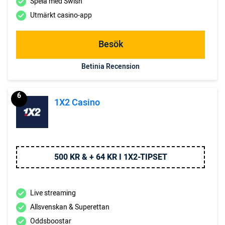
Spela med Swish
Utmärkt casino-app
Besök
Betinia Recension
6
1X2 Casino
500 KR & + 64 KR I 1X2-TIPSET
Live streaming
Allsvenskan & Superettan
Oddsboostar