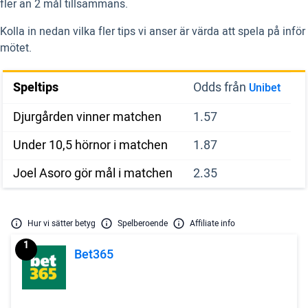
fler än 2 mål tillsammans.
Kolla in nedan vilka fler tips vi anser är värda att spela på inför
mötet.
Speltips
Odds från
Unibet
Djurgården vinner matchen
1.57
Under 10,5 hörnor i matchen
1.87
Joel Asoro gör mål i matchen
2.35
Hur vi sätter betyg
Spelberoende
Affiliate info
1
Bet365