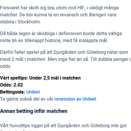
Försvaret har skött sig bra, utom mot HIF, i väldigt många
matcher. De bör kunna ta en revansch och återigen vara
stabila i Stockholm.
Då båda lagen är skickliga i defensiven borde detta viktiga
möte bli en tillknäppt historia, med få insläppta mål.
Därför faller spelet på att Djurgården och Göteborg nätar som
mest 2 mål i matchen. Men inga fler än så. Till dubbla pengar i
odds.
Vårt speltips: Under 2,5 mål i matchen
Odds: 2.02
Bettingsida:
Unibet
Ta gärna också del av vår
recension av Unibet.
Annan betting inför matchen
Vårt huvudtips ligger på att Djurgården och Göteborg inte gör