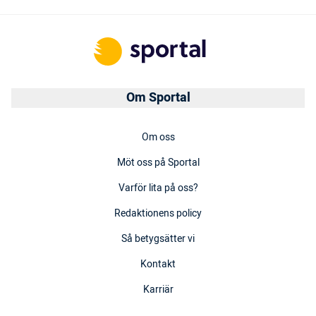
Om Sportal
Om oss
Möt oss på Sportal
Varför lita på oss?
Redaktionens policy
Så betygsätter vi
Kontakt
Karriär