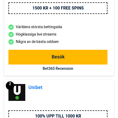
1500 KR + 100 FREE SPINS
Världens största bettingsida
Högklassiga live streams
Några av de bästa oddsen
Besök
Bet365 Recension
2
Unibet
100% UPP TILL 1000 KR