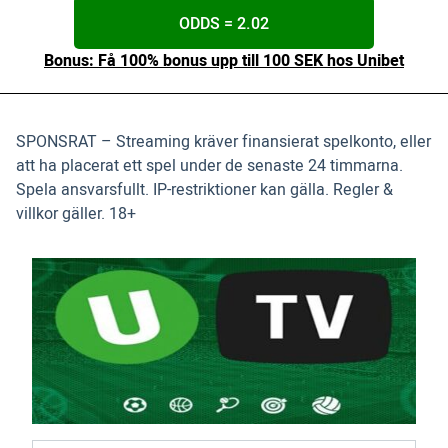
ODDS = 2.02
Bonus: Få 100% bonus upp till 100 SEK hos Unibet
SPONSRAT – Streaming kräver finansierat spelkonto, eller
att ha placerat ett spel under de senaste 24 timmarna.
Spela ansvarsfullt. IP-restriktioner kan gälla. Regler &
villkor gäller. 18+