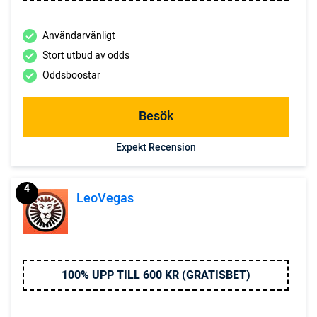
Användarvänligt
Stort utbud av odds
Oddsboostar
Besök
Expekt Recension
4
LeoVegas
100% UPP TILL 600 KR (GRATISBET)