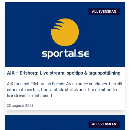
ALLSVENSKAN
AIK – Elfsborg: Live stream, speltips & laguppställning
AIK tar emot Elfsborg på Friends Arena under söndagen. Läs allt
inför matchen här, från väntade startelvor till hur du hittar din
live stream till matchen. Ti …
28 augusti, 2018
ALLSVENSKAN