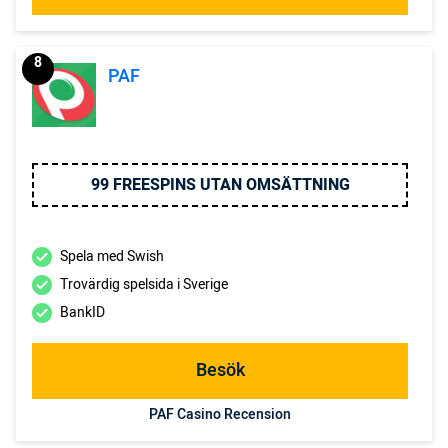
8
PAF
99 FREESPINS UTAN OMSÄTTNING
Spela med Swish
Trovärdig spelsida i Sverige
BankID
Besök
PAF Casino Recension