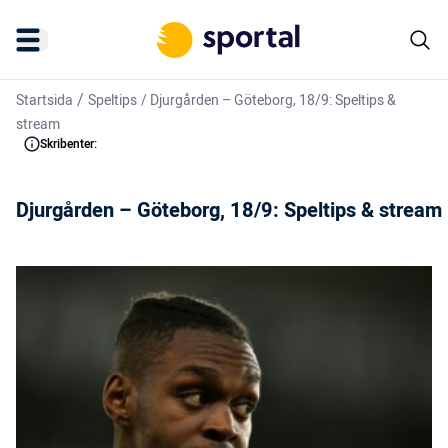
/
Startsida
Speltips
/
Djurgården – Göteborg, 18/9: Speltips &
stream
Skribenter:
Djurgården – Göteborg, 18/9: Speltips & stream