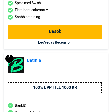
Spela med Swish
Flera bonusalternativ
Snabb betalning
Besök
LeoVegas Recension
5
Betinia
100% UPP TILL 1000 KR
BankID