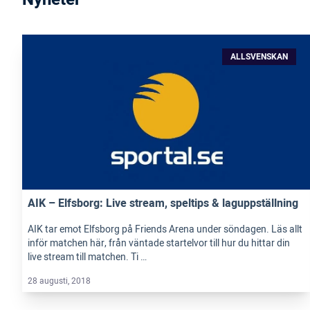
ALLSVENSKAN
AIK – Elfsborg: Live stream, speltips & laguppställning
AIK tar emot Elfsborg på Friends Arena under söndagen. Läs allt
inför matchen här, från väntade startelvor till hur du hittar din
live stream till matchen. Ti …
28 augusti, 2018