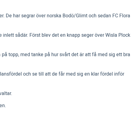
r. De har segrar över norska Bodö/Glimt och sedan FC Flora
nlett sådär. Först blev det en knapp seger över Wisla Plock
 på topp, med tanke på hur svårt det är att få med sig ett bra
fördel och se till att de får med sig en klar fördel inför
altar.
en.