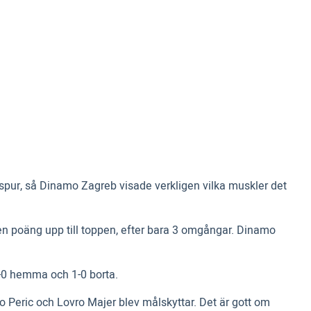
spur, så Dinamo Zagreb visade verkligen vilka muskler det
 en poäng upp till toppen, efter bara 3 omgångar. Dinamo
2-0 hemma och 1-0 borta.
 Peric och Lovro Majer blev målskyttar. Det är gott om