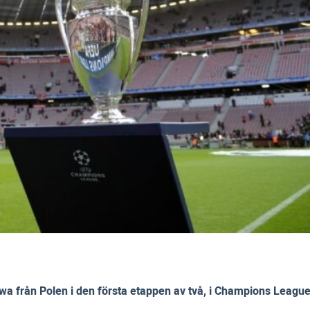
a från Polen i den första etappen av två, i Champions Leagu