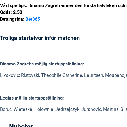
Vårt speltips: Dinamo Zagreb vinner den första halvleken oc
Odds: 2.50
Bettingsida:
Bet365
Troliga startelvor inför matchen
Dinamo Zagrebs möjlig startuppställning:
Livakovic; Ristovski, Theophile-Catherine, Lauritsen, Moubandje;
Legias möjlig startuppställning:
Boruc; Wieteska, Holownia, Jedrzejczyk; Juranovic, Martins, Sli
Nyheter