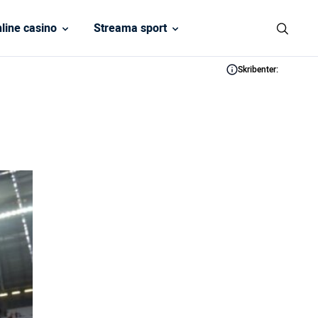
line casino
Streama sport
Skribenter: