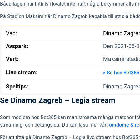
Båda lagen har hittills i kvalet inte haft några bekymmer alls 
På Stadion Maksimir är Dinamo Zagreb kapabla till att slå både 
Vad:
Dinamo Zagreb
Avspark:
Den 2021-08-04
Vart:
Maksimirstadi
Live stream:
> Se hos Bet365
Speltips:
Dinamo Zagreb
Se Dinamo Zagreb – Legia stream
Som medlem hos Bet365 kan man streama många matcher från 
streaming- och bettingsida. Du kan läsa mer vårt
omdöme & re
För att titta på Dinamo Zagreb – Legia live stream hos Bet365 f