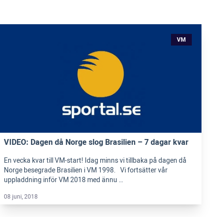
VM
VIDEO: Dagen då Norge slog Brasilien – 7 dagar kvar
En vecka kvar till VM-start! Idag minns vi tillbaka på dagen då
Norge besegrade Brasilien i VM 1998. Vi fortsätter vår
uppladdning inför VM 2018 med ännu …
08 juni, 2018