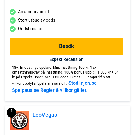
Användarvänligt
Stort utbud av odds
Oddsboostar
Besök
Expekt Recension
18+. Endast nya spelare. Min. insättning 100 kr. 15x
omsättningskrav på insättning. 100% bonus upp till 1 500 kr + 64
kr på Expekt-Tipset. Min. 1,80 odds. Giltigt i 90 dagar från att
Stodlinjen.se
villkor uppfylls. Spela ansvarsfullt.
,
Spelpaus.se
Regler & villkor gäller.
,
4
LeoVegas