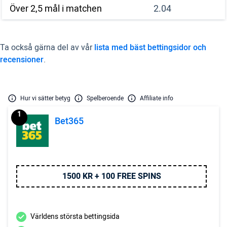
Över 2,5 mål i matchen
2.04
Ta också gärna del av vår
lista med bäst bettingsidor och
recensioner
.
Hur vi sätter betyg
Spelberoende
Affiliate info
1
Bet365
1500 KR + 100 FREE SPINS
Världens största bettingsida