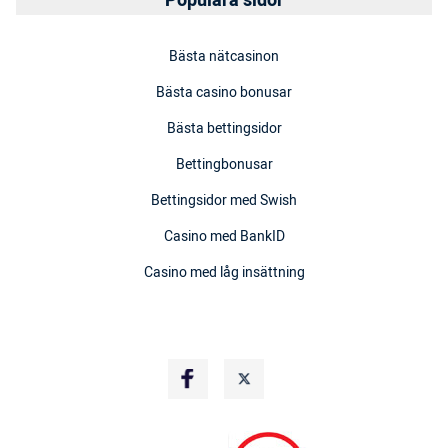
Populära sidor
Bästa nätcasinon
Bästa casino bonusar
Bästa bettingsidor
Bettingbonusar
Bettingsidor med Swish
Casino med BankID
Casino med låg insättning