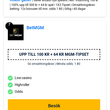
| Gäller endast nya spelare | Min. insättning 100 kr
| 100% upp till 500 kr + 64 kr spel i 1X2-Tipset | Omsättningskrav
betting: 12x bonusen till min. odds 1.80 | Giltig i 60 dagar
7
BetMGM
UPP TILL 100 KR + 64 KR MGM-TIPSET
0x omsättningskrav | Minsta odds: 1.80
Live casino
Highroller
Odds
Besök