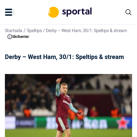
/
Startsida
Speltips
/
Derby – West Ham, 30/1: Speltips & stream
Skribenter:
Derby – West Ham, 30/1: Speltips & stream