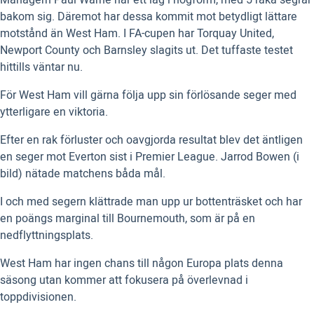
bakom sig. Däremot har dessa kommit mot betydligt lättare
motstånd än West Ham. I FA-cupen har Torquay United,
Newport County och Barnsley slagits ut. Det tuffaste testet
hittills väntar nu.
För West Ham vill gärna följa upp sin förlösande seger med
ytterligare en viktoria.
Efter en rak förluster och oavgjorda resultat blev det äntligen
en seger mot Everton sist i Premier League. Jarrod Bowen (i
bild) nätade matchens båda mål.
I och med segern klättrade man upp ur bottenträsket och har
en poängs marginal till Bournemouth, som är på en
nedflyttningsplats.
West Ham har ingen chans till någon Europa plats denna
säsong utan kommer att fokusera på överlevnad i
toppdivisionen.