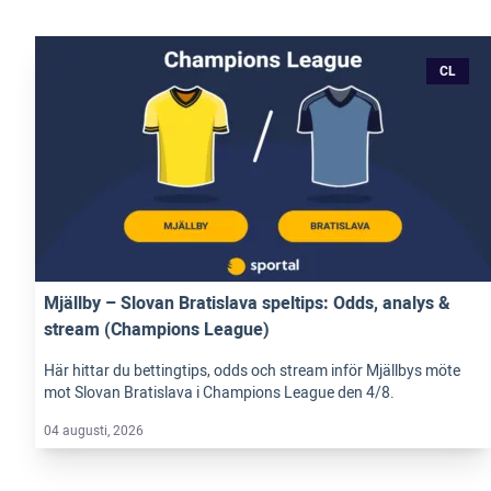
CL
Mjällby – Slovan Bratislava speltips: Odds, analys &
stream (Champions League)
Här hittar du bettingtips, odds och stream inför Mjällbys möte
mot Slovan Bratislava i Champions League den 4/8.
04 augusti, 2026