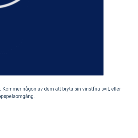
 Kommer någon av dem att bryta sin vinstfria svit, eller
uppspelsomgång.