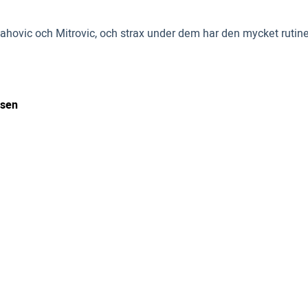
lahovic och Mitrovic, och strax under dem har den mycket rutine
nsen