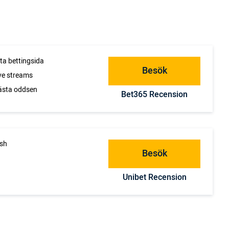
ta bettingsida
Besök
ve streams
ästa oddsen
Bet365 Recension
ish
Besök
g
Unibet Recension