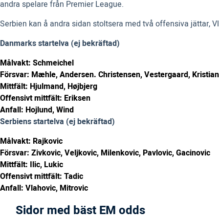
andra spelare från Premier League.
Serbien kan å andra sidan stoltsera med två offensiva jättar, V
Danmarks startelva (ej bekräftad)
Målvakt: Schmeichel
Försvar: Mæhle, Andersen. Christensen, Vestergaard, Kristia
Mittfält: Hjulmand, Højbjerg
Offensivt mittfält: Eriksen
Anfall: Hojlund, Wind
Serbiens startelva (ej bekräftad)
Målvakt: Rajkovic
Försvar: Zivkovic, Veljkovic, Milenkovic, Pavlovic, Gacinovic
Mittfält: Ilic, Lukic
Offensivt mittfält: Tadic
Anfall: Vlahovic, Mitrovic
Sidor med bäst EM odds