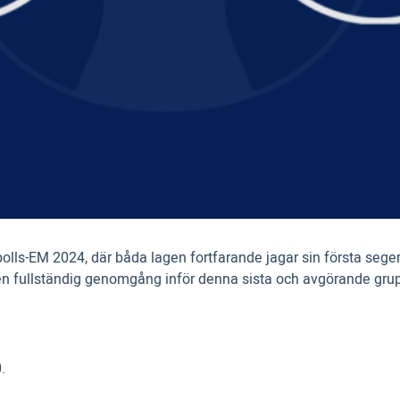
lls-EM 2024, där båda lagen fortfarande jagar sin första seger.
en fullständig genomgång inför denna sista och avgörande gr
.