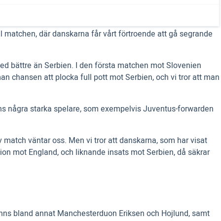
l matchen, där danskarna får vårt förtroende att gå segrande
h med bättre än Serbien. I den första matchen mot Slovenien
an chansen att plocka full pott mot Serbien, och vi tror att man
 finns några starka spelare, som exempelvis Juventus-forwarden
v match väntar oss. Men vi tror att danskarna, som har visat
tion mot England, och liknande insats mot Serbien, då säkrar
inns bland annat Manchesterduon Eriksen och Hojlund, samt