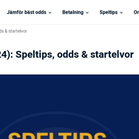
Jämför bäst odds
Betalning
Speltips
On
s & startelvor
): Speltips, odds & startelvor