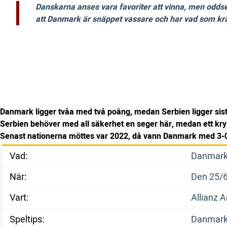
Danskarna anses vara favoriter att vinna, men oddse
att Danmark är snäppet vassare och har vad som kräv
Danmark ligger tvåa med två poäng, medan Serbien ligger sis
Serbien behöver med all säkerhet en seger här, medan ett kr
Senast nationerna möttes var 2022, då vann Danmark med 3-
Vad:
Danmark 
När:
Den 25/6,
Vart:
Allianz 
Speltips:
Danmark