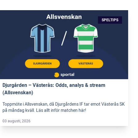
SPELTIPS
Djurgården – Västerås: Odds, analys & stream
(Allsvenskan)
Toppmöte i Allsvenskan, då Djurgårdens IF tar emot Västerås SK
på måndag kväll. Läs allt inför matchen här!
03 augusti, 2026