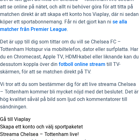
att se online på nätet, och allt ni behöver göra för att titta på
matchen direkt är att skapa ett konto hos Viaplay, där ni sedan
köper ett sportabonnemang. Får ni det gjort kan ni
se alla
matcher från Premier League
.
Det är upp till dig som tittar om du vill se Chelsea FC –
Tottenham Hotspur via mobiltelefon, dator eller surfplatta. Har
du en Chromecast, Apple TV, HDMI-kabel eller liknande kan du
dessutom koppla över din
fotboll online stream
till TV-
skärmen, för att se matchen direkt på TV.
Vi tror att du som bestämmer dig för att live streama Chelsea
– Tottenham kommer bli mycket nöjd med det beslutet. Det är
hög kvalitet såväl på bild som ljud och kommentatorer till
sändningen.
Gå till Viaplay
Skapa ett konto och välj sportpaketet
Streama Chelsea – Tottenham live!