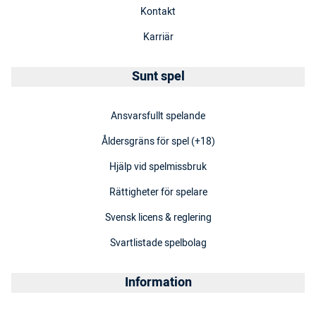
Kontakt
Karriär
Sunt spel
Ansvarsfullt spelande
Åldersgräns för spel (+18)
Hjälp vid spelmissbruk
Rättigheter för spelare
Svensk licens & reglering
Svartlistade spelbolag
Information