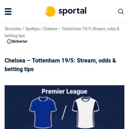
/
Startsida
Speltips
/
Chelsea – Tottenham 19/5: Stream, odds &
betting tips
Skribenter:
Chelsea – Tottenham 19/5: Stream, odds &
betting tips