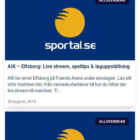
ALLSVENSKAN
AIK – Elfsborg: Live stream, speltips & laguppställning
AIK tar emot Elfsborg på Friends Arena under söndagen. Läs allt
inför matchen här, från väntade startelvor till hur du hittar din
live stream till matchen. Ti …
28 augusti, 2018
ALLSVENSKAN