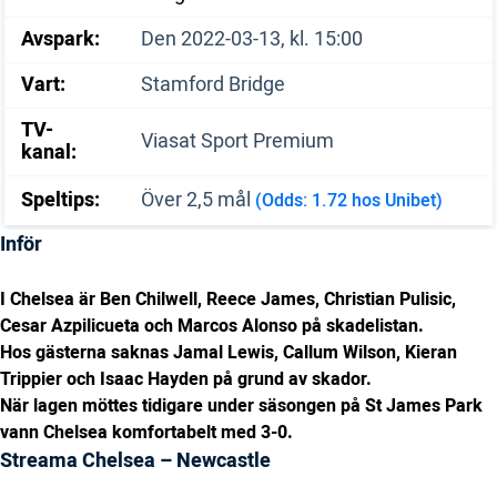
Avspark:
Den 2022-03-13, kl. 15:00
Vart:
Stamford Bridge
TV-
Viasat Sport Premium
kanal:
Speltips:
Över 2,5 mål
(Odds: 1.72 hos Unibet)
Inför
I Chelsea är Ben Chilwell, Reece James, Christian Pulisic,
Cesar Azpilicueta och Marcos Alonso på skadelistan.
Hos gästerna saknas Jamal Lewis, Callum Wilson, Kieran
Trippier och Isaac Hayden på grund av skador.
När lagen möttes tidigare under säsongen på St James Park
vann Chelsea komfortabelt med 3-0.
Streama Chelsea – Newcastle