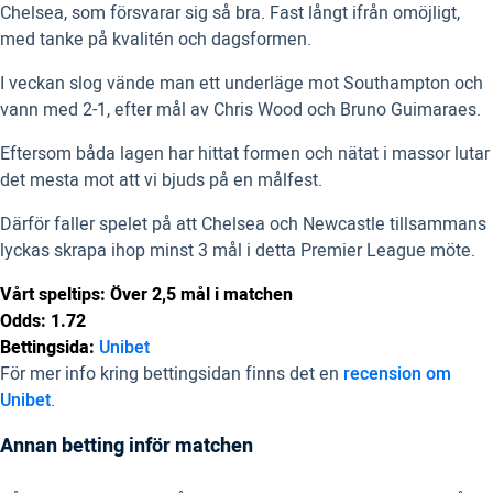
Chelsea, som försvarar sig så bra. Fast långt ifrån omöjligt,
med tanke på kvalitén och dagsformen.
I veckan slog vände man ett underläge mot Southampton och
vann med 2-1, efter mål av Chris Wood och Bruno Guimaraes.
Eftersom båda lagen har hittat formen och nätat i massor lutar
det mesta mot att vi bjuds på en målfest.
Därför faller spelet på att Chelsea och Newcastle tillsammans
lyckas skrapa ihop minst 3 mål i detta Premier League möte.
Vårt speltips: Över 2,5 mål i matchen
Odds: 1.72
Bettingsida:
Unibet
För mer info kring bettingsidan finns det en
recension om
Unibet
.
Annan betting inför matchen