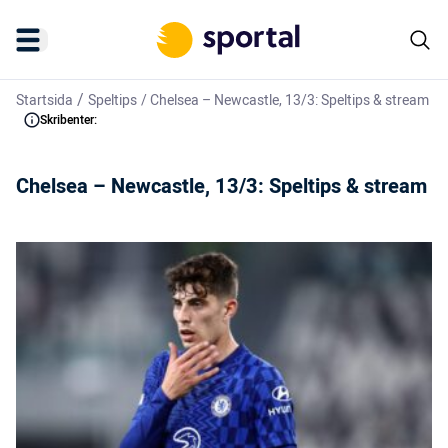
/
Startsida
Speltips
/
Chelsea – Newcastle, 13/3: Speltips & stream
Skribenter:
Chelsea – Newcastle, 13/3: Speltips & stream