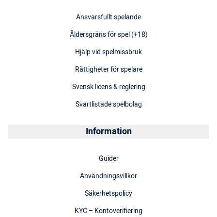
Ansvarsfullt spelande
Åldersgräns för spel (+18)
Hjälp vid spelmissbruk
Rättigheter för spelare
Svensk licens & reglering
Svartlistade spelbolag
Information
Guider
Användningsvillkor
Säkerhetspolicy
KYC – Kontoverifiering