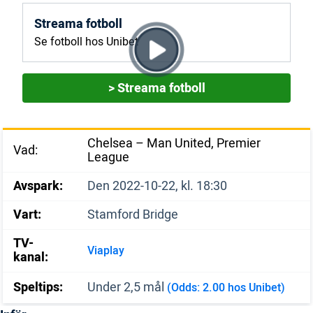
Streama fotboll
Se fotboll hos Unibet
> Streama fotboll
Chelsea – Man United, Premier
Vad:
League
Avspark:
Den 2022-10-22, kl. 18:30
Vart:
Stamford Bridge
TV-
Viaplay
kanal:
Speltips:
Under 2,5 mål
(Odds: 2.00 hos Unibet)