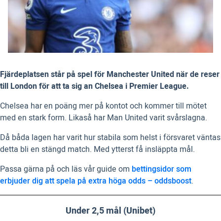
Fjärdeplatsen står på spel för Manchester United när de reser
till London för att ta sig an Chelsea i Premier League.
Chelsea har en poäng mer på kontot och kommer till mötet
med en stark form. Likaså har Man United varit svårslagna.
Då båda lagen har varit hur stabila som helst i försvaret väntas
detta bli en stängd match. Med ytterst få insläppta mål.
Passa gärna på och läs vår guide om
bettingsidor som
erbjuder dig att spela på extra höga odds – oddsboost
.
Under 2,5 mål (Unibet)