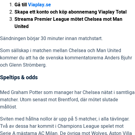
Gå till
Viaplay.se
Skapa ett konto och köp abonnemang Viaplay Total
Streama Premier League mötet Chelsea mot Man
United
Sändningen börjar 30 minuter innan matchstart.
Som sällskap i matchen mellan Chelsea och Man United
kommer du att ha de svenska kommentatorerna Anders Bjuhr
och Glenn Strömberg.
Speltips & odds
Med Graham Potter som manager har Chelsea nätat i samtliga
matcher. Utom senast mot Brentford, där mötet slutade
mållöst.
Sviten med hållna nollor är upp på 5 matcher, i alla tävlingar.
Två av dessa har kommit i Champions League spelet mot
Serie A mästarna AC Milan. De övriga mot Wolves, Aston Villa