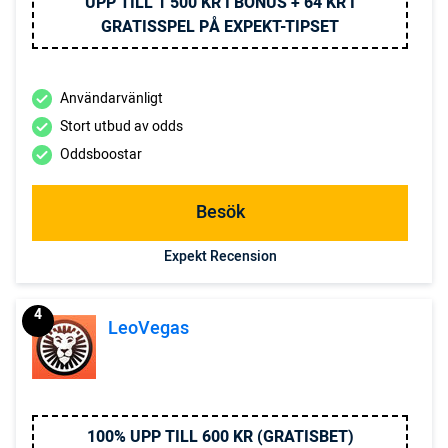
UPP TILL 1 500 KR I BONUS + 64 KR I
GRATISSPEL PÅ EXPEKT-TIPSET
Användarvänligt
Stort utbud av odds
Oddsboostar
Besök
Expekt Recension
4
LeoVegas
100% UPP TILL 600 KR (GRATISBET)