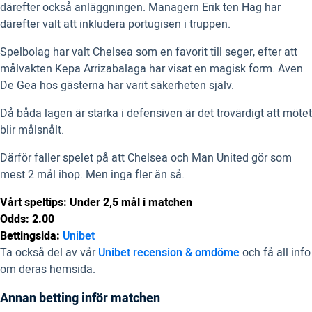
därefter också anläggningen. Managern Erik ten Hag har
därefter valt att inkludera portugisen i truppen.
Spelbolag har valt Chelsea som en favorit till seger, efter att
målvakten Kepa Arrizabalaga har visat en magisk form. Även
De Gea hos gästerna har varit säkerheten själv.
Då båda lagen är starka i defensiven är det trovärdigt att mötet
blir målsnålt.
Därför faller spelet på att Chelsea och Man United gör som
mest 2 mål ihop. Men inga fler än så.
Vårt speltips: Under 2,5 mål i matchen
Odds: 2.00
Bettingsida:
Unibet
Ta också del av vår
Unibet recension & omdöme
och få all info
om deras hemsida.
Annan betting inför matchen