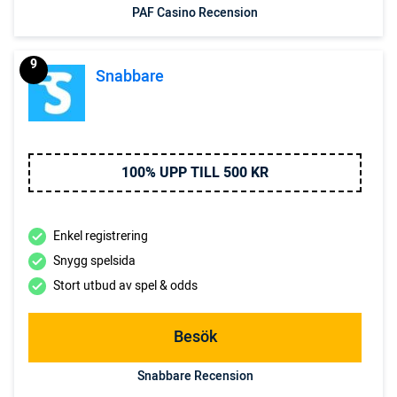
PAF Casino Recension
9
Snabbare
100% UPP TILL 500 KR
Enkel registrering
Snygg spelsida
Stort utbud av spel & odds
Besök
Snabbare Recension