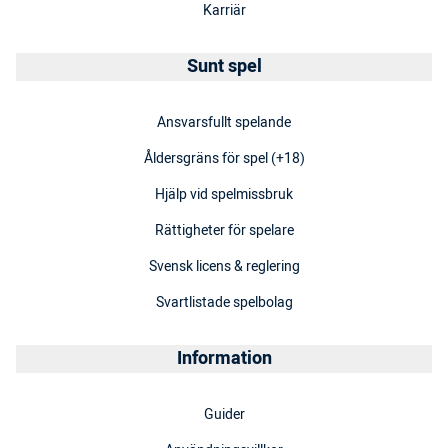
Karriär
Sunt spel
Ansvarsfullt spelande
Åldersgräns för spel (+18)
Hjälp vid spelmissbruk
Rättigheter för spelare
Svensk licens & reglering
Svartlistade spelbolag
Information
Guider