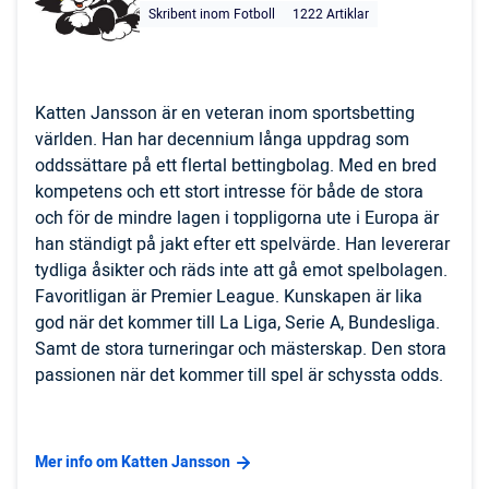
Skribent inom Fotboll
1222 Artiklar
Katten Jansson är en veteran inom sportsbetting
världen. Han har decennium långa uppdrag som
oddssättare på ett flertal bettingbolag. Med en bred
kompetens och ett stort intresse för både de stora
och för de mindre lagen i toppligorna ute i Europa är
han ständigt på jakt efter ett spelvärde. Han levererar
tydliga åsikter och räds inte att gå emot spelbolagen.
Favoritligan är Premier League. Kunskapen är lika
god när det kommer till La Liga, Serie A, Bundesliga.
Samt de stora turneringar och mästerskap. Den stora
passionen när det kommer till spel är schyssta odds.
Mer info om Katten Jansson