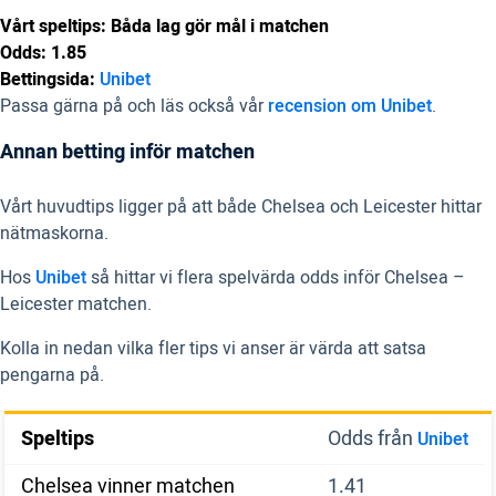
Vårt speltips: Båda lag gör mål i matchen
Odds: 1.85
Bettingsida:
Unibet
Passa gärna på och läs också vår
recension om Unibet
.
Annan betting inför matchen
Vårt huvudtips ligger på att både Chelsea och Leicester hittar
nätmaskorna.
Hos
Unibet
så hittar vi flera spelvärda odds inför Chelsea –
Leicester matchen.
Kolla in nedan vilka fler tips vi anser är värda att satsa
pengarna på.
Speltips
Odds från
Unibet
Chelsea vinner matchen
1.41