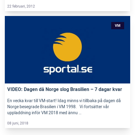
22 februari, 2012
VM
VIDEO: Dagen då Norge slog Brasilien – 7 dagar kvar
En vecka kvar till VM-start! Idag minns vi tillbaka på dagen då
Norge besegrade Brasilien i VM 1998. Vi fortsätter vår
uppladdning inför VM 2018 med ännu …
08 juni, 2018