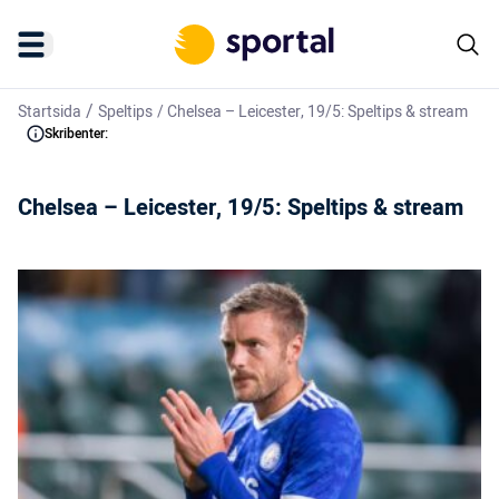
/
Startsida
Speltips
/
Chelsea – Leicester, 19/5: Speltips & stream
Skribenter:
Chelsea – Leicester, 19/5: Speltips & stream