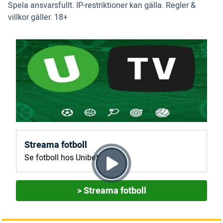
Spela ansvarsfullt. IP-restriktioner kan gälla. Regler &
villkor gäller. 18+
Streama fotboll
Se fotboll hos Unibet
> Streama fotboll