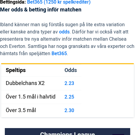
Bettingsida:
Bet365 (1250 kr spelkrediter)
Mer odds & betting inför matchen
Ibland känner man sig förstås sugen på lite extra variation
eller kanske andra typer av
odds
. Därför har vi också valt att
presentera tre nya alternativ inför matchen mellan Chelsea
och Everton. Samtliga har noga granskats av våra experter och
hämtats från speljätten
Bet365
.
Speltips
Odds
Dubbelchans X2
2.23
Över 1.5 mål i halvtid
2.25
Över 3.5 mål
2.30