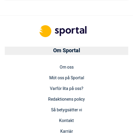
Om Sportal
Om oss
Möt oss på Sportal
Varför lita på oss?
Redaktionens policy
Så betygsätter vi
Kontakt
Karriär