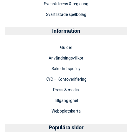
Svensk licens & reglering
Svartlistade spelbolag
Information
Guider
Användningsvillkor
Säkerhetspolicy
KYC – Kontoverifiering
Press & media
Tillgänglighet
Webbplatskarta
Populära sidor