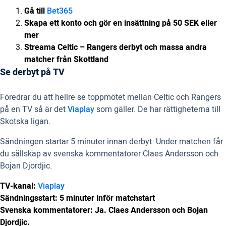
Gå till
Bet365
Skapa ett konto och gör en
insättning på 50 SEK eller
mer
Streama Celtic – Rangers derbyt och massa andra
matcher från Skottland
Se derbyt på TV
Föredrar du att hellre se toppmötet mellan Celtic och Rangers
på en TV så är det
Viaplay
som gäller. De har rättigheterna till
Skotska ligan.
Sändningen startar 5 minuter innan derbyt. Under matchen får
du sällskap av svenska kommentatorer Claes Andersson och
Bojan Djordjic.
TV-kanal:
Viaplay
Sändningsstart: 5 minuter inför matchstart
Svenska kommentatorer: Ja. Claes Andersson och Bojan
Djordjic.