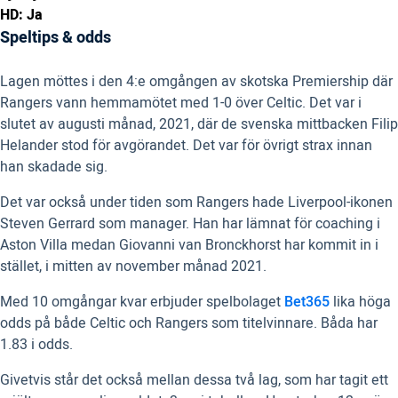
HD: Ja
Speltips & odds
Lagen möttes i den 4:e omgången av skotska Premiership där
Rangers vann hemmamötet med 1-0 över Celtic. Det var i
slutet av augusti månad, 2021, där de svenska mittbacken Filip
Helander stod för avgörandet. Det var för övrigt strax innan
han skadade sig.
Det var också under tiden som Rangers hade Liverpool-ikonen
Steven Gerrard som manager. Han har lämnat för coaching i
Aston Villa medan Giovanni van Bronckhorst har kommit in i
stället, i mitten av november månad 2021.
Med 10 omgångar kvar erbjuder spelbolaget
Bet365
lika höga
odds på både Celtic och Rangers som titelvinnare. Båda har
1.83 i odds.
Givetvis står det också mellan dessa två lag, som har tagit ett