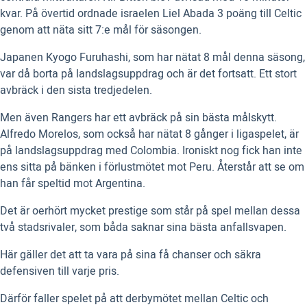
kvar. På övertid ordnade israelen Liel Abada 3 poäng till Celtic
genom att näta sitt 7:e mål för säsongen.
Japanen Kyogo Furuhashi, som har nätat 8 mål denna säsong,
var då borta på landslagsuppdrag och är det fortsatt. Ett stort
avbräck i den sista tredjedelen.
Men även Rangers har ett avbräck på sin bästa målskytt.
Alfredo Morelos, som också har nätat 8 gånger i ligaspelet, är
på landslagsuppdrag med Colombia. Ironiskt nog fick han inte
ens sitta på bänken i förlustmötet mot Peru. Återstår att se om
han får speltid mot Argentina.
Det är oerhört mycket prestige som står på spel mellan dessa
två stadsrivaler, som båda saknar sina bästa anfallsvapen.
Här gäller det att ta vara på sina få chanser och säkra
defensiven till varje pris.
Därför faller spelet på att derbymötet mellan Celtic och