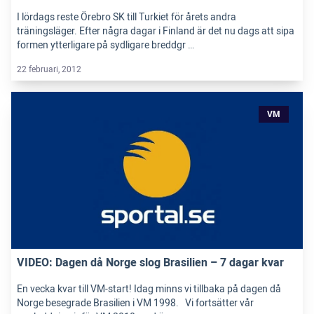
I lördags reste Örebro SK till Turkiet för årets andra
träningsläger. Efter några dagar i Finland är det nu dags att sipa
formen ytterligare på sydligare breddgr …
22 februari, 2012
VM
VIDEO: Dagen då Norge slog Brasilien – 7 dagar kvar
En vecka kvar till VM-start! Idag minns vi tillbaka på dagen då
Norge besegrade Brasilien i VM 1998. Vi fortsätter vår