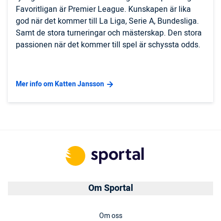
Favoritligan är Premier League. Kunskapen är lika
god när det kommer till La Liga, Serie A, Bundesliga.
Samt de stora turneringar och mästerskap. Den stora
passionen när det kommer till spel är schyssta odds.
Mer info om Katten Jansson
Om Sportal
Om oss