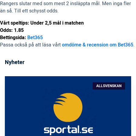
Rangers slutar med som mest 2 insläppta mål. Men inga fler
än så. Till ett schysst odds.
Vårt speltips: Under 2,5 mål i matchen
Odds: 1.85
Bettingsida:
Bet365
Passa också på att läsa vårt
omdöme & recension om Bet365
.
Nyheter
ALLSVENSKAN