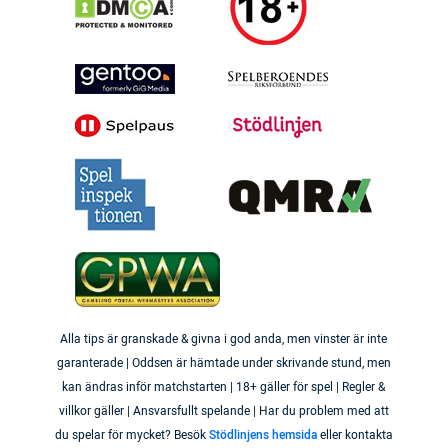
Alla tips är granskade & givna i god anda, men vinster är inte
garanterade | Oddsen är hämtade under skrivande stund, men
kan ändras inför matchstarten | 18+ gäller för spel | Regler &
villkor gäller | Ansvarsfullt spelande | Har du problem med att
du spelar för mycket? Besök
Stödlinjens hemsida
eller kontakta