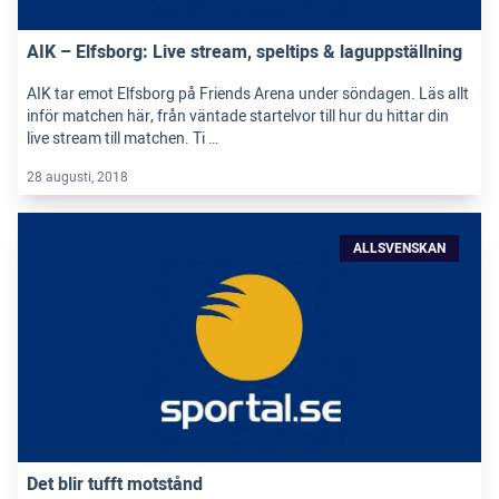
AIK – Elfsborg: Live stream, speltips & laguppställning
AIK tar emot Elfsborg på Friends Arena under söndagen. Läs allt
inför matchen här, från väntade startelvor till hur du hittar din
live stream till matchen. Ti …
28 augusti, 2018
ALLSVENSKAN
Det blir tufft motstånd