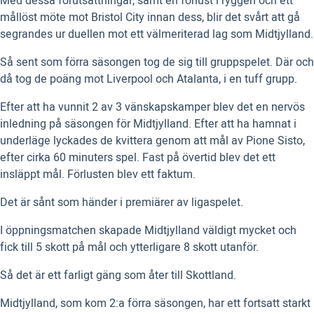
Med dessa förutsättningar, samt en förlust i ryggen och ett
mållöst möte mot Bristol City innan dess, blir det svårt att gå
segrandes ur duellen mot ett välmeriterad lag som Midtjylland.
Så sent som förra säsongen tog de sig till gruppspelet. Där och
då tog de poäng mot Liverpool och Atalanta, i en tuff grupp.
Efter att ha vunnit 2 av 3 vänskapskamper blev det en nervös
inledning på säsongen för Midtjylland. Efter att ha hamnat i
underläge lyckades de kvittera genom att mål av Pione Sisto,
efter cirka 60 minuters spel. Fast på övertid blev det ett
insläppt mål. Förlusten blev ett faktum.
Det är sånt som händer i premiärer av ligaspelet.
I öppningsmatchen skapade Midtjylland väldigt mycket och
fick till 5 skott på mål och ytterligare 8 skott utanför.
Så det är ett farligt gäng som åter till Skottland.
Midtjylland, som kom 2:a förra säsongen, har ett fortsatt starkt