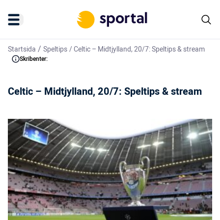
/
Startsida
Speltips
/
Celtic – Midtjylland, 20/7: Speltips & stream
Skribenter:
Celtic – Midtjylland, 20/7: Speltips & stream