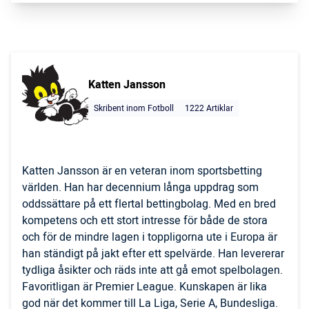
Katten Jansson
Skribent inom Fotboll
1222 Artiklar
Katten Jansson är en veteran inom sportsbetting
världen. Han har decennium långa uppdrag som
oddssättare på ett flertal bettingbolag. Med en bred
kompetens och ett stort intresse för både de stora
och för de mindre lagen i toppligorna ute i Europa är
han ständigt på jakt efter ett spelvärde. Han levererar
tydliga åsikter och räds inte att gå emot spelbolagen.
Favoritligan är Premier League. Kunskapen är lika
god när det kommer till La Liga, Serie A, Bundesliga.