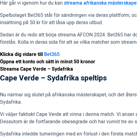
Här går vi igenom hur du kan
streama afrikanska mästerskapet
Spelbolaget Bet365 står för sändningen via deras plattform, oc
insättning på 50 kr för att låsa upp deras utbud.
Sedan är du redo att börja streama AFCON 2024. Bet365 har doc
förstås. Kolla in deras sida för att se vilka matcher som stre
Klicka dig vidare till
Bet365
Öppna ett konto och sätt in minst 50 kronor
Streama Cape Verde – Sydafrika
Cape Verde – Sydafrika speltips
Nu närmar sig slutet på afrikanska mästerskapet, och det åter
Sydafrika.
Vi väljer faktiskt Cape Verde att vinna i denna match. Vi anser
Dessutom är de fortfarande obesegrade och har vunnit tre av sin
Sydafrika inledde turneringen med en förlust i den första mat