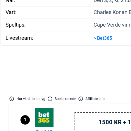
När:
Den 3/2, kl. 21:
Vart:
Charles Konan 
Speltips:
Cape Verde vin
Livestream:
> Bet365
Hur vi sätter betyg
Spelberoende
Affiliate info
1
1500 KR + 