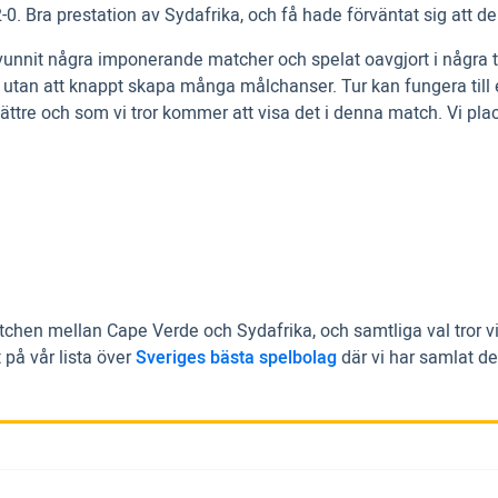
 Bra prestation av Sydafrika, och få hade förväntat sig att de s
har vunnit några imponerande matcher och spelat oavgjort i några 
an att knappt skapa många målchanser. Tur kan fungera till en 
ttre och som vi tror kommer att visa det i denna match. Vi plac
hen mellan Cape Verde och Sydafrika, och samtliga val tror vi 
 på vår lista över
Sveriges bästa spelbolag
där vi har samlat d