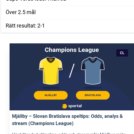
Över 2.5 mål
Rätt resultat: 2-1
CL
Mjällby – Slovan Bratislava speltips: Odds, analys &
stream (Champions League)