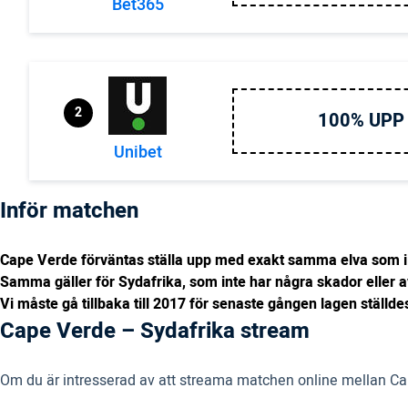
Bet365
2
100% UPP 
Unibet
Inför matchen
Cape Verde förväntas ställa upp med exakt samma elva som i
Samma gäller för Sydafrika, som inte har några skador eller 
Vi måste gå tillbaka till 2017 för senaste gången lagen stäl
Cape Verde – Sydafrika stream
Om du är intresserad av att streama matchen online mellan Cap