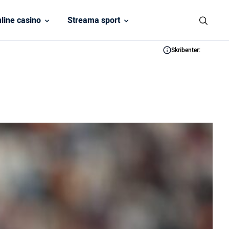
line casino
Streama sport
Skribenter: