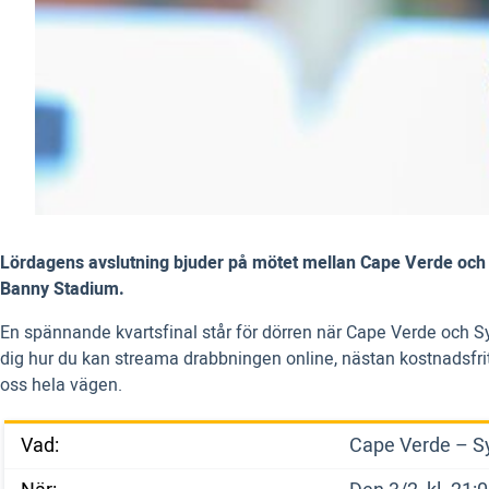
Lördagens avslutning bjuder på mötet mellan Cape Verde och S
Banny Stadium.
En spännande kvartsfinal står för dörren när Cape Verde och S
dig hur du kan streama drabbningen online, nästan kostnadsfritt
oss hela vägen.
Vad:
Cape Verde – Sy