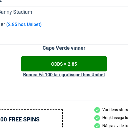
00
Banny Stadium
ner
(2.85 hos Unibet)
Cape Verde vinner
ODDS = 2.85
Bonus: Få 100 kr i gratisspel hos Unibet
Världens störs
Högklassiga li
100 FREE SPINS
Några av de b