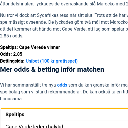
åttondelsfinalen, lyckades de överraskande slå Marocko med 2-0.
Nu tror vi dock att Sydafrikas resa når sitt slut. Trots att de 
spelmässigt avseende. De lyckades göra två mål mot Marocko ut
att det kommer att hända mot Cape Verde, ett lag som spelar bä
2.85 i odds.
Speltips: Cape Verede vinner
Odds: 2.85
Bettingsida:
Unibet (100 kr gratisspel)
Mer odds & betting inför matchen
Vi har sammanställt tre nya
odds
som du kan granska inför matc
spelbolag som vi starkt rekommenderar. Du kan också ta en titt
bonusarna.
Speltips
Cape Verde leder i halvtid