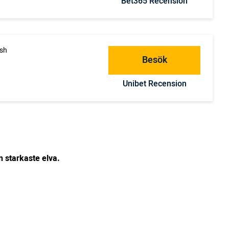
Bet365 Recension
ish
Besök
g
Unibet Recension
 starkaste elva.