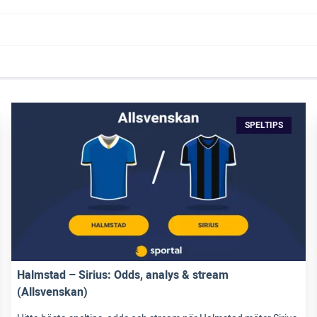
SPELTIPS
Halmstad – Sirius: Odds, analys & stream
(Allsvenskan)