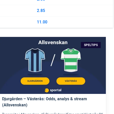
2.85
11.00
SPELTIPS
Djurgården – Västerås: Odds, analys & stream
(Allsvenskan)