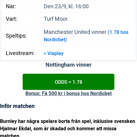
När:
Den 23/9, kl. 16:00
Vart:
Turf Moor
Manchester United vinner
(1.78 hos
Speltips:
Nordicbet)
Livestream:
>
Via
play
Nottingham vinner
ODDS = 1.78
Bonus: Få 500 kr i bonus hos Nordicbet
Inför matchen
Burnley har några spelare borta från spel, inklusive svensken
Hjalmar Ekdal, som är skadad och kommer att missa
matchen.