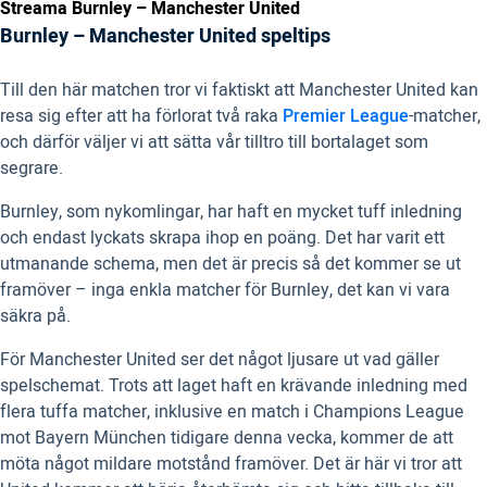
Streama Burnley – Manchester United
Burnley – Manchester United speltips
Till den här matchen tror vi faktiskt att Manchester United kan
resa sig efter att ha förlorat två raka
Premier League
-matcher,
och därför väljer vi att sätta vår tilltro till bortalaget som
segrare.
Burnley, som nykomlingar, har haft en mycket tuff inledning
och endast lyckats skrapa ihop en poäng. Det har varit ett
utmanande schema, men det är precis så det kommer se ut
framöver – inga enkla matcher för Burnley, det kan vi vara
säkra på.
För Manchester United ser det något ljusare ut vad gäller
spelschemat. Trots att laget haft en krävande inledning med
flera tuffa matcher, inklusive en match i Champions League
mot Bayern München tidigare denna vecka, kommer de att
möta något mildare motstånd framöver. Det är här vi tror att