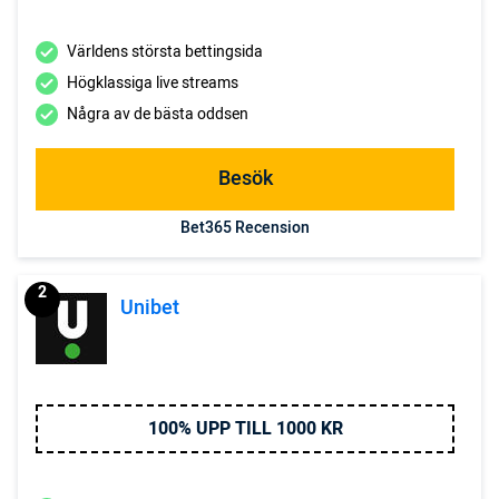
Världens största bettingsida
Högklassiga live streams
Några av de bästa oddsen
Besök
Bet365 Recension
2
Unibet
100% UPP TILL 1000 KR