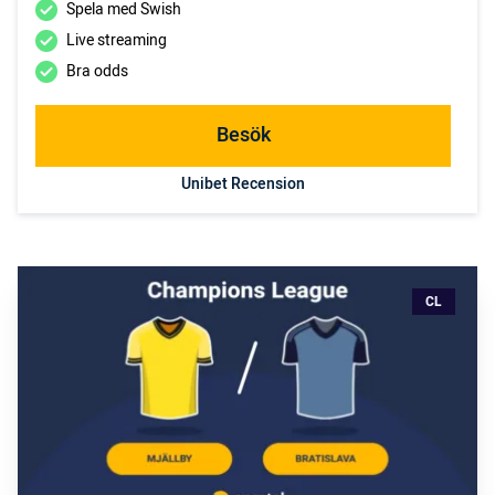
Spela med Swish
Live streaming
Bra odds
Besök
Unibet Recension
CL