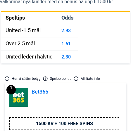
välkomnar nya kunder med en bonus på upp till 500 kr.
Speltips
Odds
United -1.5 mål
2.93
Över 2.5 mål
1.61
United leder i halvtid
2.30
Hur vi sätter betyg
Spelberoende
Affiliate info
1
Bet365
1500 KR + 100 FREE SPINS