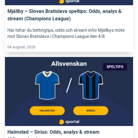
Mjällby – Slovan Bratislava speltips: Odds, analys &
stream (Champions League)
Här hittar du bettingtips, odds och stream inför Mjällbys möte
mot Slovan Bratislava i Champions League den 4/8.
04 augusti, 2026
SPELTIPS
Halmstad – Sirius: Odds, analys & stream