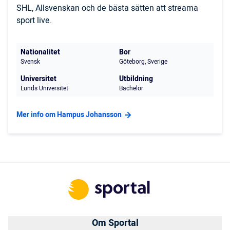
SHL, Allsvenskan och de bästa sätten att streama
sport live.
Nationalitet
Bor
Svensk
Göteborg, Sverige
Universitet
Utbildning
Lunds Universitet
Bachelor
Mer info om Hampus Johansson
Om Sportal