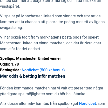
United kommer att börja återhämta sig och hitta tillbaka till
vinstspåret.
Vi spelar på Manchester United som vinnare och tror att de
kommer att ta chansen att plocka tre poäng mot ett av ligans
svagaste lag.
Vi har också tagit fram marknadens bästa odds för spelet:
Manchester United att vinna matchen, och det är Nordicbet
som står för det oddset.
Speltips: Manchester United vinner
Odds: 1.78
Bettingsida:
Nordicbet (500 kr bonus)
Mer odds & betting inför matchen
För den kommande matchen har vi valt att presentera några
ytterligare spelmöjligheter som du bör ha i åtanke.
Alla dessa alternativ hämtas från spelbolaget
Nordicbet
, som